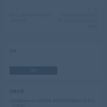
上一篇
下一篇
博学谷-基于大数据的智慧学
Python3高级核心技术97
成项目课程
讲，初中级向高级进阶的必
学课程
搜索
搜索
近期文章
AI绘画Midjourney创作指南-玩转插画/自媒体/广告/副业
（已完结）