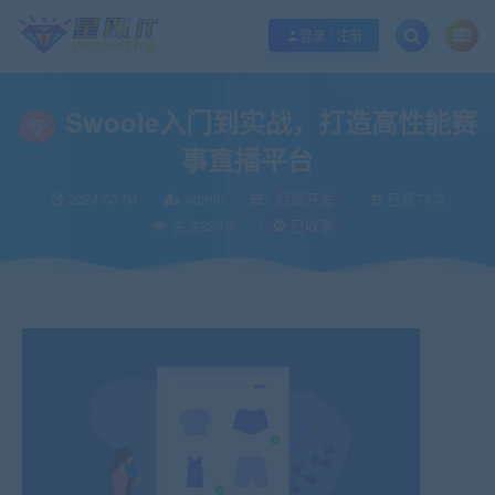
欢迎您光临酷学it，本站秉承服务宗旨 履行“站长”责任，销售只是起点 服务永无
登录 / 注册
Swoole入门到实战，打造高性能赛
事直播平台
2024-03-04
admin
后端开发
已售74次
关注233次
已收录