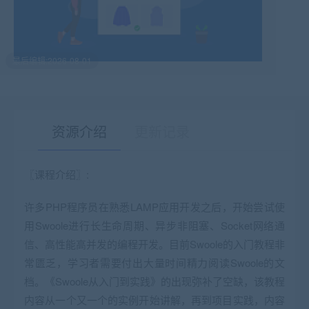
最后编辑:2026-08-01
资源介绍
更新记录
〖课程介绍〗:
有疑问？请点击复制链接咨询！
许多PHP程序员在熟悉LAMP应用开发之后，开始尝试使
用Swoole进行长生命周期、异步非阻塞、Socket网络通
信、高性能高并发的编程开发。目前Swoole的入门教程非
常匮乏，学习者需要付出大量时间精力阅读Swoole的文
档。《Swoole从入门到实践》的出现弥补了空缺，该教程
内容从一个又一个的实例开始讲解，再到项目实践，内容