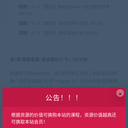
视频：
6-17 【更新】协程化redis一些问题的思考
(08:57)
视频：
6-18 【更新】协程文件IO操作 (04:25)
视频：
6-19 【更新】协程管道分析 (08:05)
第7章 赛事直播–登录模块
15 节 | 192分钟
前面学习完Swoole后，我们就开始正式进入到实战项目阶
段！项目框架我们采用Thinkphp 5.0 ,项目中的静态页面是
单独部署在一个模块的，所有他的数据都是通过Ajax获取
×
公告！！！
后端数据；做到前后端分离；登录案例中我们使用到了
swoole http的特性,登录方式我们采用手机号+短信验证码
的方式进行登录并且将数据存储到Redis中，在这个…
根据资源的价值可换购本站的课程，资源价值越高还
可换取本站会员！
视频：
7-1 实战环境部署准备 (13:40)