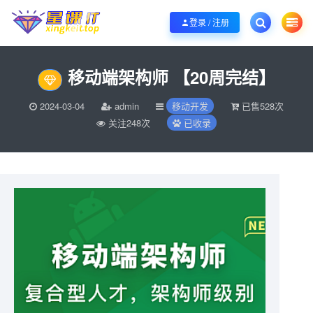
欢迎您光临酷学it，本站秉承服务宗旨 履行“站长”责任，销售只是起点 服务永无
登录 / 注册
移动端架构师 【20周完结】
2024-03-04
admin
移动开发
已售528次
关注248次
已收录