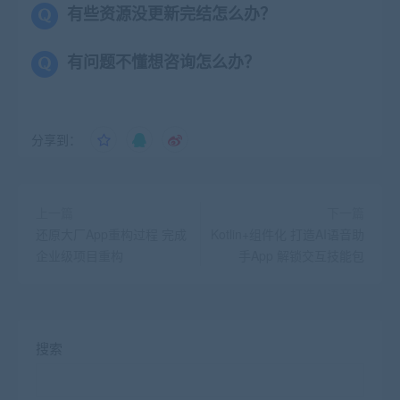
有些资源没更新完结怎么办？
有问题不懂想咨询怎么办？
分享到：
上一篇
下一篇
还原大厂App重构过程 完成
Kotlin+组件化 打造AI语音助
企业级项目重构
手App 解锁交互技能包
搜索