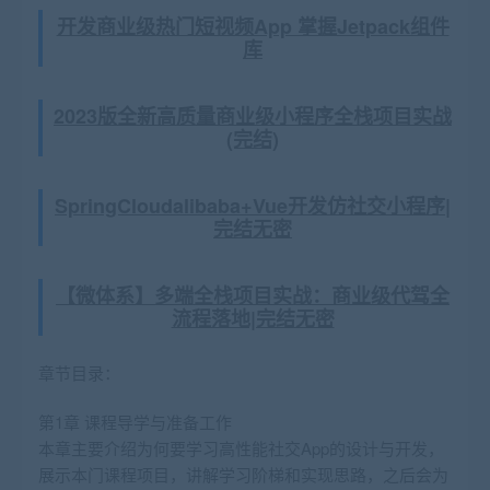
开发商业级热门短视频App 掌握Jetpack组件
库
2023版全新高质量商业级小程序全栈项目实战
(完结)
SpringCloudalibaba+Vue开发仿社交小程序|
完结无密
【微体系】多端全栈项目实战：商业级代驾全
流程落地|完结无密
章节目录：
第1章 课程导学与准备工作
本章主要介绍为何要学习高性能社交App的设计与开发，
展示本门课程项目，讲解学习阶梯和实现思路，之后会为