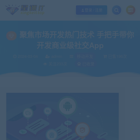
欢迎您光临酷学it，本站秉承服务宗旨 履行“站长”责任，销售只是起点 服务永无
登录 / 注册
聚焦市场开发热门技术 手把手带你
开发商业级社交App
2024-03-04
admin
移动开发
已售196次
关注233次
已收录