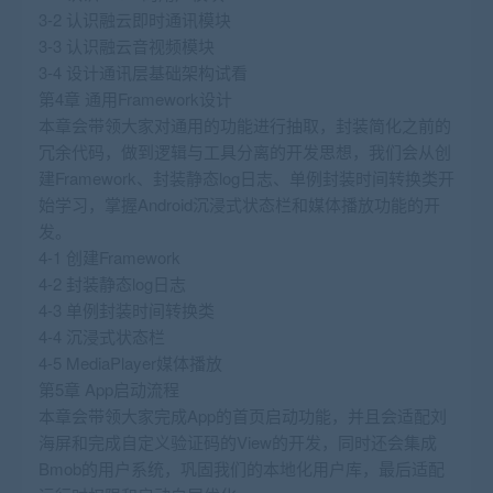
3-2 认识融云即时通讯模块
3-3 认识融云音视频模块
3-4 设计通讯层基础架构试看
第4章 通用Framework设计
本章会带领大家对通用的功能进行抽取，封装简化之前的
冗余代码，做到逻辑与工具分离的开发思想，我们会从创
建Framework、封装静态log日志、单例封装时间转换类开
始学习，掌握Android沉浸式状态栏和媒体播放功能的开
发。
4-1 创建Framework
4-2 封装静态log日志
4-3 单例封装时间转换类
4-4 沉浸式状态栏
4-5 MediaPlayer媒体播放
第5章 App启动流程
本章会带领大家完成App的首页启动功能，并且会适配刘
海屏和完成自定义验证码的View的开发，同时还会集成
Bmob的用户系统，巩固我们的本地化用户库，最后适配