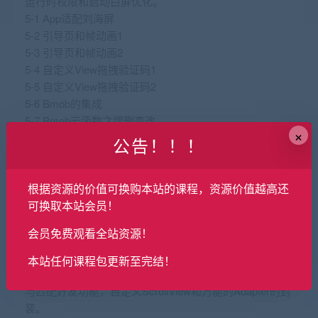
运行时权限和启动白屏优化。
5-1 App适配刘海屏
5-2 引导页和帧动画1
5-3 引导页和帧动画2
5-4 自定义View拖拽验证码1
5-5 自定义View拖拽验证码2
5-6 Bmob的集成
5-7 Bmob云函数之增删查改
×
5-8 Bmob短信验证码与用户注册
公告！！！
5-9 自定义DialogView
5-10 自定义LoadingView
根据资源的价值可换购本站的课程，资源价值越高还
5-11 Android动态权限与窗口权限1
可换取本站会员！
5-12 Android动态权限与窗口权限2
5-13 App启动优化
会员免费观看全站资源！
第6章 主页框架搭建
本章会带领大家完成主页框架的搭建及优化，完成3D的
本站任何课程包更新至完结！
星球View的实现，适配FileProvider上传头像，实现搜索
与匹配好友功能，自定义ScrollView和万能的Adapter的封
装。