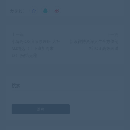
分享到：
上一篇
下一篇
小码哥iOS底层原理班-大神
新浪微博资深大牛全方位剖
MJ精选（上下班加周末
析 iOS 高级面试
班）|完结无秘
搜索
搜索