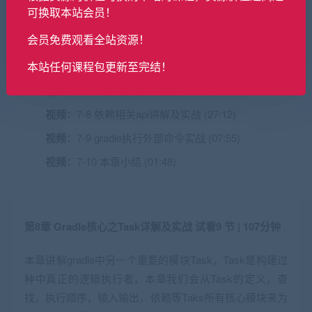
可换取本站会员！
视频：
7-4 project api讲解下 (18:51)
会员免费观看全站资源！
视频：
7-5 属性相关api讲解上 (17:56)
本站任何课程包更新至完结！
视频：
7-6 属性相关api详解下 (04:51)
视频：
7-7 文件属性操作讲解 (22:28)
视频：
7-8 依赖相关api讲解及实战 (27:12)
视频：
7-9 gradle执行外部命令实战 (07:55)
视频：
7-10 本章小结 (01:48)
第8章 Gradle核心之Task详解及实战
试看
9 节 | 107分钟
本章讲解gradle中另一个重要的模块Task，Task是构建过
种中真正的逻辑执行者，本章我们会从Task的定义，查
找，执行顺序，输入输出，依赖等Taks所有核心模块来为