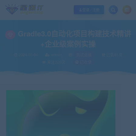
欢迎您光临酷学it，本站秉承服务宗旨 履行“站长”责任，销售只是起点 服务永无
登录 / 注册
Gradle3.0自动化项目构建技术精讲
+企业级案例实操
2024-03-04
admin
测试运维
已售81次
关注220次
已收录