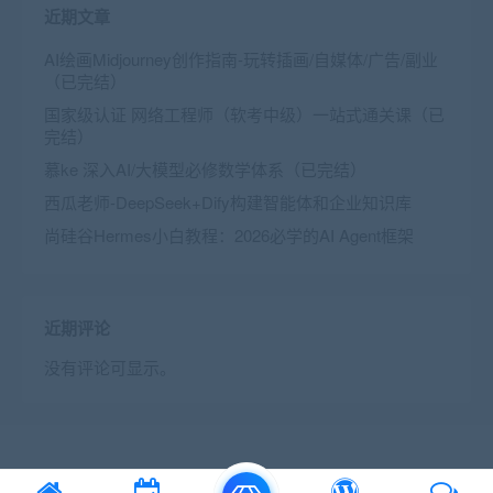
近期文章
AI绘画Midjourney创作指南-玩转插画/自媒体/广告/副业
（已完结）
国家级认证 网络工程师（软考中级）一站式通关课（已
完结）
慕ke 深入AI/大模型必修数学体系（已完结）
西瓜老师-DeepSeek+Dify构建智能体和企业知识库
尚硅谷Hermes小白教程：2026必学的AI Agent框架
近期评论
没有评论可显示。
© 2016 Theme by