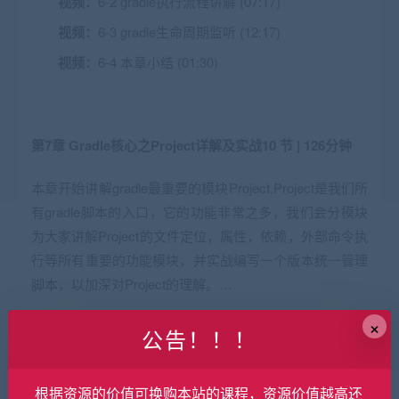
视频：
6-2 gradle执行流程讲解 (07:17)
视频：
6-3 gradle生命周期监听 (12:17)
视频：
6-4 本章小结 (01:30)
第7章 Gradle核心之Project详解及实战
10 节 | 126分钟
本章开始讲解gradle最重要的模块Project,Project是我们所
有gradle脚本的入口，它的功能非常之多，我们会分模块
为大家讲解Project的文件定位，属性，依赖，外部命令执
行等所有重要的功能模块，并实战编写一个版本统一管理
脚本，以加深对Project的理解。…
×
视频：
7-1 project详解 (08:23)
公告！！！
视频：
7-2 project核心api分解 (03:58)
根据资源的价值可换购本站的课程，资源价值越高还
视频：
7-3 project相关api详解上 (11:55)