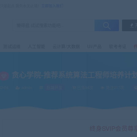
售只是起点 服务永无止境！
立即加入我们
测试运维
人工智能
云计算/大数据
UI/产品
软考考证
贪心学院-推荐系统算法工程师培养计
3-04
admin
后端开发
已售94次
关注217次
终身SVIP会员尊