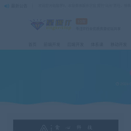
最新公告
欢迎您光临酷学it，本站秉承服务宗旨 履行“站长”责任，销
10年
专注IT行业优质资源论坛共享
首页
前端开发
后端开发
体系课
移动开发
2024-0