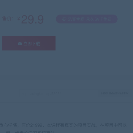
29.9
售价：￥
SVIP免费 永久SVIP免费
立即下载
有疑问？请点击复制链接咨询！
自贪心学院，
原价21999
，本课程有真实的项目实战，在项目中可以
你一起一步步的学习系统算法。