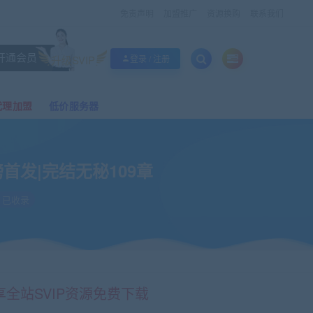
免责声明
加盟推广
资源换购
联系我们
开通会员
升级SVIP
登录 / 注册
代理加盟
低价服务器
首发|完结无秘109章
已收录
享全站SVIP资源免费下载