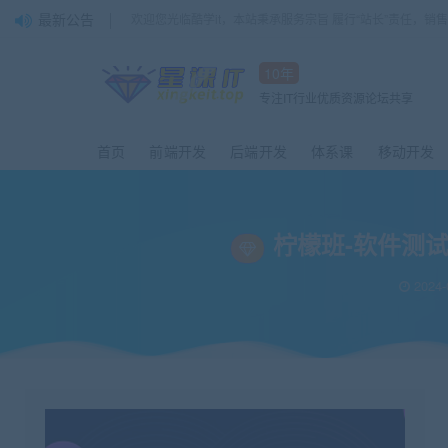
最新公告
欢迎您光临酷学it，本站秉承服务宗旨 履行“站长”责任，销
10年
专注IT行业优质资源论坛共享
首页
前端开发
后端开发
体系课
移动开发
柠檬班-软件测试
2024-