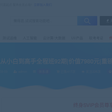
售只是起点 服务永无止境！
立即加入我们
测试运维
人工智能
云计算/大数据
UI/产品
软考考证
从小白到高手全程班92期|价值7980元|重磅
03-03
admin
体系课
已售417次
关注226次
终身SVIP会员尊