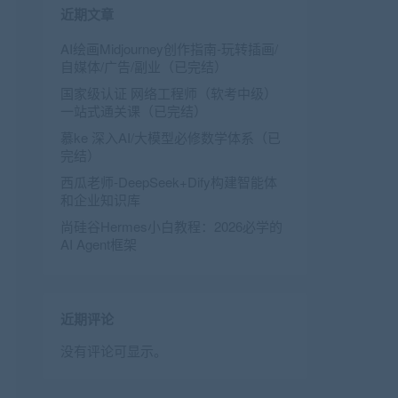
近期文章
AI绘画Midjourney创作指南-玩转插画/
自媒体/广告/副业（已完结）
国家级认证 网络工程师（软考中级）
一站式通关课（已完结）
慕ke 深入AI/大模型必修数学体系（已
完结）
西瓜老师-DeepSeek+Dify构建智能体
和企业知识库
尚硅谷Hermes小白教程：2026必学的
AI Agent框架
近期评论
没有评论可显示。