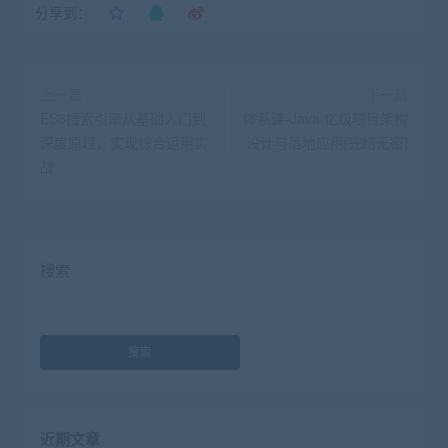
分享到：
上一篇
下一篇
ES8搜索引擎从基础入门到
体系课-Java 亿级项目架构
深度原理，实现综合运用实
设计与落地应用[完结无密]
战
搜索
搜索
近期文章