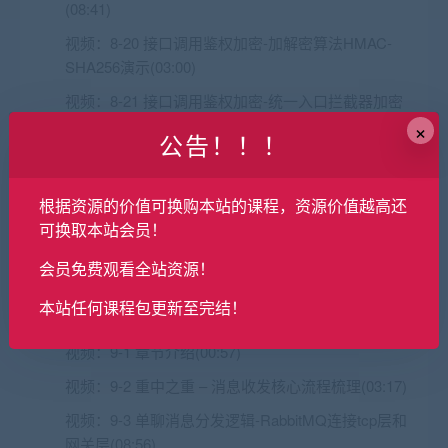
(08:41)
视频：
8-20 接口调用鉴权加密-加解密算法HMAC-
SHA256演示(03:00)
视频：
8-21 接口调用鉴权加密-统一入口拦截器加密
校验用户请求(20:55)
×
公告！！！
图文：
8-22 拓展：RabbitMQ简介
图文：
8-23 根据一致性hash自己实现一个自定义负
根据资源的价值可换购本站的课程，资源价值越高还
载均衡策略
可换取本站会员！
视频：
8-24 章节总结(00:34)
会员免费观看全站资源！
第9章 消息业务的流程之打通消息收发核心
本站任何课程包更新至完结！
视频：
9-1 章节介绍(00:57)
视频：
9-2 重中之重 – 消息收发核心流程梳理(03:17)
视频：
9-3 单聊消息分发逻辑-RabbitMQ连接tcp层和
网关层(08:56)