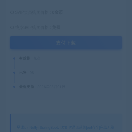
SVIP会员购买价格 :
0金币
终身SVIP购买价格 :
免费
支付下载
有效期
永久
已售
98
最近更新
2026年08月01日
星课it
»
Netty+SpringBoot开发即时通讯系统|ppt齐全|完结无秘