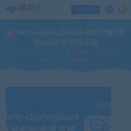
欢迎您光临酷学it，本站秉承服务宗旨 履行“站长”责任，销售只是起点 服务永无
登录 / 注册
Netty+SpringBoot开发即时通讯系
统|ppt齐全|完结无秘
2024-03-03
admin
后端开发
已售98次
关注303次
已收录