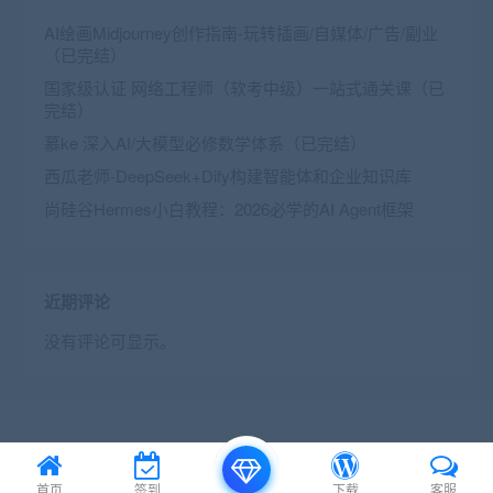
AI绘画Midjourney创作指南-玩转插画/自媒体/广告/副业
（已完结）
国家级认证 网络工程师（软考中级）一站式通关课（已
完结）
慕ke 深入AI/大模型必修数学体系（已完结）
西瓜老师-DeepSeek+Dify构建智能体和企业知识库
尚硅谷Hermes小白教程：2026必学的AI Agent框架
近期评论
没有评论可显示。
© 2016 Theme by
首页
签到
下载
客服