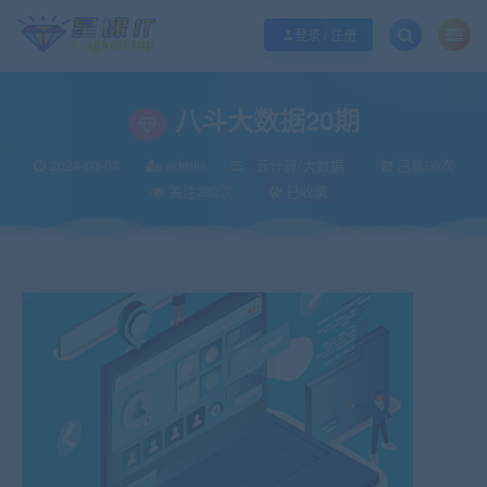
欢迎您光临酷学it，本站秉承服务宗旨 履行“站长”责任，销售只是起点 服务永无
登录 / 注册
八斗大数据20期
2024-03-03
admin
云计算/大数据
已售96次
关注232次
已收录