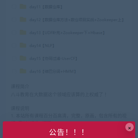
课程简介
八斗教育在大数据这个领域应该算的上权威了 ！
课程说明
1. 本站所有课程百分百高清，完整，原画，包含所有的视
频+素材+课件+源码！
×
公告！！！
2. 本站所有课程格式MP4格式无密 可以通过网盘在线学
习也可下载到本地，方便快捷！