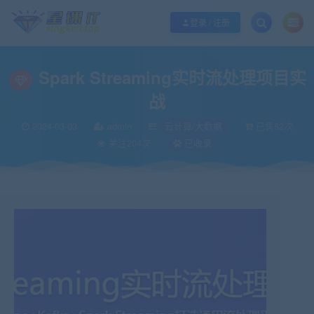
欢迎您光临酷学it，本站秉承服务宗旨 履行“站长”责任，销售只是起点 服务永无
登录 / 注册
Spark Streaming实时流处理项目实
战
2024-03-03
admin
云计算/大数据
已售82次
关注204次
已收录