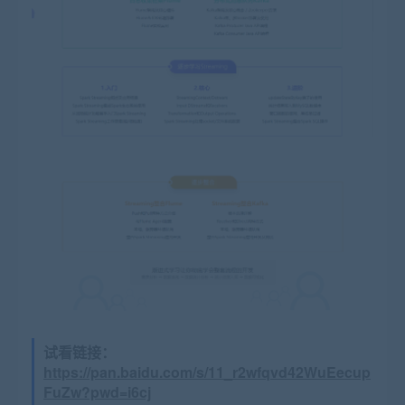
试看链接：
https://pan.baidu.com/s/11_r2wfqvd42WuEecup
FuZw?pwd=i6cj