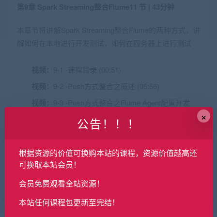
第9章 Spark Streaming整合Flume
11 节 | 43分钟
本章节将讲解Spark Streaming整合Flume的两种方式，讲
解如何在本地进行开发测试，如何在服务器上进行测试
视频：
9-1 -课程目录 (00:51)
视频：
9-2 -Push方式整合之概述 (05:56)
视频：
9-3 -Push方式整合之Flume Agent配置开发
×
(03:30)
公告！！！
视频：
9-4 -Push方式整合之Spark Streaming应用开
发 (05:18)
根据资源的价值可换购本站的课程，资源价值越高还
视频：
9-5 -Push方式整合之本地环境联调 (06:09)
可换取本站会员！
视频：
9-6 -Push方式整合之服务器环境联调 (05:05)
会员免费观看全站资源！
视频：
9-7 -Pull方式整合之概述 (04:11)
本站任何课程包更新至完结！
视频：
9-8 -Pull方式整合之Flume Agent配置开发