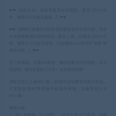
❤❤【6月大促，课程观看无时间限制，需学习的小伙
伴，推荐可以先购买囤课。】❤❤
❤❤【课程目前每年持续新增和更新更多优质内容，到手
价也将随新增内容的增加，逐步上涨。如需学习的小伙
伴，推荐可以先购买囤课，已购课的小伙伴均可“免费”续
看新内容。】❤❤
学习本教程，无需AE基础！课程观看无时间限制，无次
数限制！提供全套练习文件！支持离线观看！
课程目前已上线400+集，AE软件部分教学内容已完成，
不定期新增AE常用插件和案例课程，总集数预计为
500+集！
教程大纲：
1、核心功能篇（01-08章）：结合大型入门实战，讲解