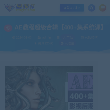
欢迎您光临酷学it，本站秉承服务宗旨 履行“站长”责任，销售只是起点 服务永无
登录 / 注册
AE教程超级合辑【400+集系统课】
2024-03-03
admin
UI/产品
已售85次
关注220次
已收录