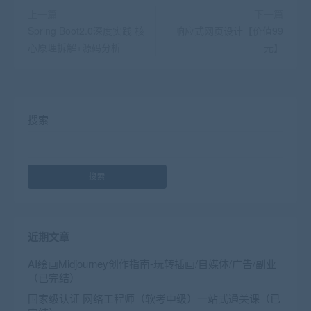
上一篇
下一篇
Spring Boot2.0深度实践 核
响应式网页设计【价值99
心原理拆解+源码分析
元】
搜索
搜索
近期文章
AI绘画Midjourney创作指南-玩转插画/自媒体/广告/副业
（已完结）
国家级认证 网络工程师（软考中级）一站式通关课（已