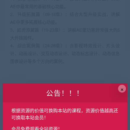
AE中最常用的基础核心功能。
2、升级拓展篇（09-18章）：结合大型升级实战，讲解
AE中更多拓展核心功能。
3、如虎添翼篇（19-23章）：讲解AE里功能异常强大的5
大外挂插件。
4、综合案例篇（24-28章）：含影视特效设计、片头设
计、动画设计、交互动态设计、动态标志设计、动态信息
图表设计等多个方向的案例。
29.9
×
金币
原价：
公告！！！
普通用户购买价格 :
29.9金币
根据资源的价值可换购本站的课程，资源价值越高还
可换取本站会员！
SVIP会员购买价格 :
0金币
会员免费观看全站资源！