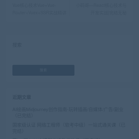
Vue核心技术Vue+Vue-
小码哥—React核心技术与
Router+Vuex+SSR实战精讲
开发实战|完结无秘
搜索
搜索
近期文章
AI绘画Midjourney创作指南-玩转插画/自媒体/广告/副业
（已完结）
国家级认证 网络工程师（软考中级）一站式通关课（已
完结）