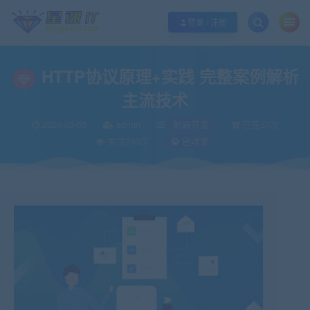
欢迎您光临酷学it，本站秉承服务宗旨 履行“站长”责任，销售只是起点 服务永无
登录 / 注册
HTTP协议原理+实践 完整案例解析
主流技术
2024-03-03
admin
前端开发
已售57次
关注240次
已收录