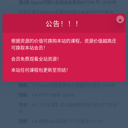
第4章 Nginx代理以及面向未来的HTTP
8 节 | 67分钟
本章主要实战Nginx配置各种面向未来的HTTP服务，
×
首先会介绍Nginx的安装和基本配置，其次是配置
公告！！！
Nginx的缓存功能来展示给大家看代理缓存相较于客
户端缓存的好处。最后这章中我们还讲解来HTTPS
协议以及HTTP2，他们各是什么，有什么优点。…
根据资源的价值可换购本站的课程，资源价值越高还
可换取本站会员！
收起列表
会员免费观看全站资源！
作业：
4-1 【讨论题】作为前端，你觉得有必要学习
nginx么？
本站任何课程包更新至完结！
视频：
4-2 Nginx安装和基础代理配置 (13:33)
视频：
4-3 Nginx代理配置和代理缓存的用处 (18:32)
视频：
4-4 HTTPS解析 (09:48)
作业：
4-5 【讨论题】怎么快速拥有自己的HTTPS证
书
视频：
4-6 使用Nginx部署HTTPS服务 (07:42)