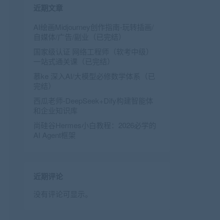
近期文章
AI绘画Midjourney创作指南-玩转插画/
自媒体/广告/副业（已完结）
国家级认证 网络工程师（软考中级）
一站式通关课（已完结）
慕ke 深入AI/大模型必修数学体系（已
完结）
西瓜老师-DeepSeek+Dify构建智能体
和企业知识库
尚硅谷Hermes小白教程：2026必学的
AI Agent框架
近期评论
没有评论可显示。