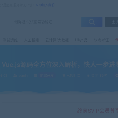
售只是起点 服务永无止境！
立即加入我们
测试运维
人工智能
云计算/大数据
UI/产品
软考考证
Vue.js源码全方位深入解析，快人一步进
3-03
admin
前端开发
已售81次
关注189次
终身SVIP会员尊