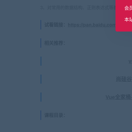
3、对常用的数据结构、正则表达式等都有一定
会
本
试看链接：
https://pan.baidu.com/s/
相关推荐：
尚硅谷
Vue全家桶
课程目录：