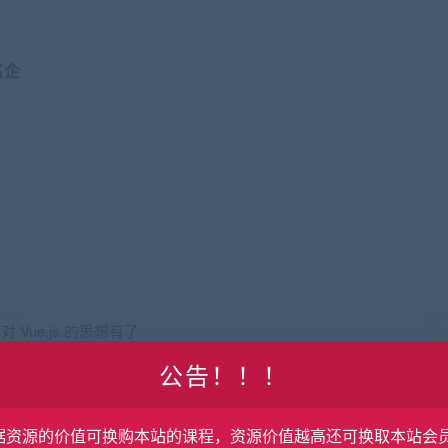
名企
 Vue.js 的思想有了
公告！！！
。
代码调试有一定的了解。
据资源的价值可换购本站的课程，资源价值越高还可换取本站会