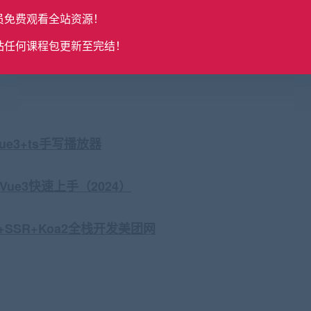
了解。
员免费观看全站资源！
站任何课程包更新至完结！
1S7wY_EQB_gTIqKu6TcNRbg?pwd=1ioe
vue3+ts手写播放器
Vue3快速上手（2024）
+SSR+Koa2全栈开发美团网