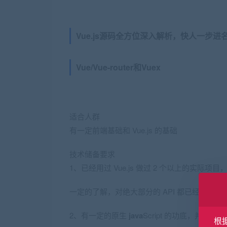
Vue.js源码全方位深入解析，快人一步进
Vue/Vue-router和Vuex
适合人群
有一定前端基础和 Vue.js 的基础
技术储备要求
1、已经用过 Vue.js 做过 2 个以上的实际项目，对
一定的了解，对绝大部分的 API 都已经有使用
2、有一定的原生
java
Script 的功底，并对
根