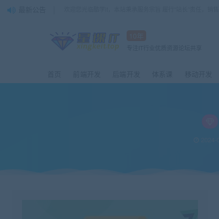
最新公告
欢迎您光临酷学it，本站秉承服务宗旨 履行“站长”责任，销
10年
专注IT行业优质资源论坛共享
首页
前端开发
后端开发
体系课
移动开发
2024-0