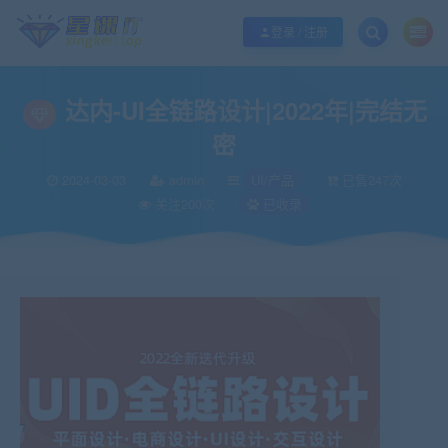
欢迎您光临酷学it，本站秉承服务宗旨 履行“站长”责任，销售只是起点 服务永无
登录 / 注册
达内-UI全链路设计|2022年|完结无
密
2024-03-03
admin
UI/产品
已售247次
关注200次
已收录