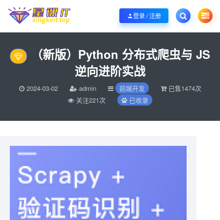
欢迎您光临酷学it，本站秉承服务宗旨 履行“站长”责任，销售只是起点 服务永无
登录 / 注册
（新版）Python 分布式爬虫与 JS
逆向进阶实战
2024-03-02
admin
前端开发
已售1474次
关注221次
已收录