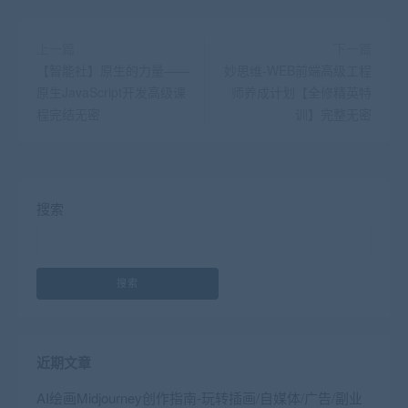
上一篇
下一篇
【智能社】原生的力量——
妙思维-WEB前端高级工程
原生JavaScript开发高级课
师养成计划【全修精英特
程完结无密
训】完整无密
搜索
搜索
近期文章
AI绘画Midjourney创作指南-玩转插画/自媒体/广告/副业