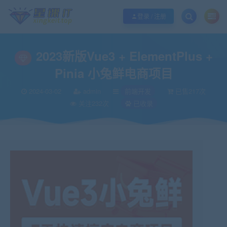
欢迎您光临酷学it，本站秉承服务宗旨 履行“站长”责任，销售只是起点 服务永无
登录 / 注册
2023新版Vue3 + ElementPlus +
Pinia 小兔鲜电商项目
2024-03-02
admin
前端开发
已售217次
关注232次
已收录