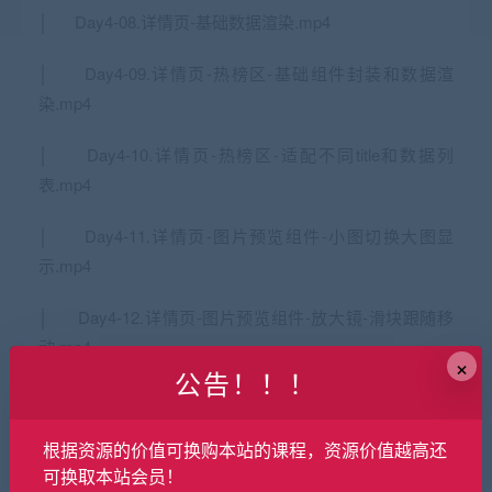
│ Day4-08.详情页-基础数据渲染.mp4
│ Day4-09.详情页-热榜区-基础组件封装和数据渲
染.mp4
│ Day4-10.详情页-热榜区-适配不同title和数据列
表.mp4
│ Day4-11.详情页-图片预览组件-小图切换大图显
示.mp4
│ Day4-12.详情页-图片预览组件-放大镜-滑块跟随移
动.mp4
×
公告！！！
│ Day4-13.详情页-图片预览组件-放大镜-大图效果实
现.mp4
根据资源的价值可换购本站的课程，资源价值越高还
可换取本站会员！
│ Day4-14.详情页-图片预览组件-props适配和整体总