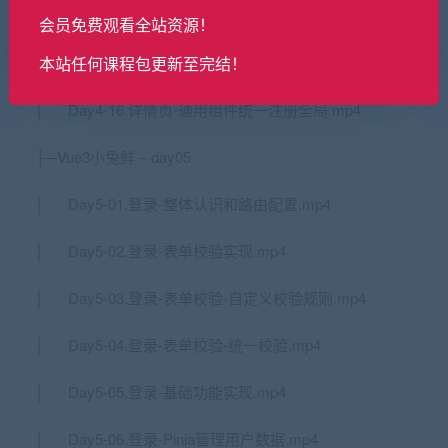
结.mp4
会员免费观看全站资源！
本站任何课程包更新至完结！
│ Day4-15.详情页-SKU组件熟悉使用.mp4
│ Day4-16.详情页-通用组件统一注册全局.mp4
├─Vue3小兔鲜 – day05
│ Day5-01.登录-整体认识和路由配置.mp4
│ Day5-02.登录-表单校验实现.mp4
│ Day5-03.登录-表单校验-自定义校验规则.mp4
│ Day5-04.登录-表单校验-统一校验.mp4
│ Day5-05.登录-基础功能实现.mp4
│ Day5-06.登录-Pinia管理用户数据.mp4