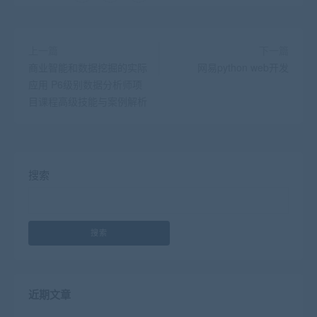
上一篇
下一篇
商业智能和数据挖掘的实际
网易python web开发
应用 P6级别数据分析师项
目课程高级技能与案例解析
搜索
搜索
近期文章