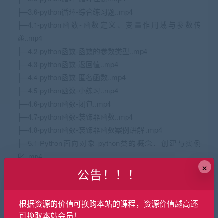
├─3.6-python循环-综合练习题..mp4
├─4.1-python函数-函数定义、变量作用域与参数传
递..mp4
├─4.2-python函数-函数的参数类型..mp4
├─4.3-python函数-返回值..mp4
├─4.4-python函数-匿名函数..mp4
├─4.5-python函数-小练习..mp4
├─4.6-python函数-闭包..mp4
├─4.7-python函数-装饰器函数..mp4
├─4.8-python函数-装饰器函数案例讲解..mp4
├─5.1-Python面向对象-python类的概念、创建与实例
化..mp4
×
├─5.2-Python面向对象-python类的属性与方法..mp4
公告！！！
├─5.3-Python面向对象-python类的继承..mp4
├─6.1-Python模块介绍与安装-介绍与导入..mp4
根据资源的价值可换购本站的课程，资源价值越高还
├─6.2-Python模块介绍与安装-安装讲解..mp4
可换取本站会员！