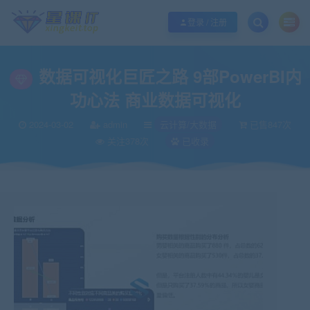
欢迎您光临酷学it，本站秉承服务宗旨 履行“站长”责任，销售只是起点 服务永无
登录 / 注册
数据可视化巨匠之路 9部PowerBI内
功心法 商业数据可视化
2024-03-02
admin
云计算/大数据
已售847次
关注378次
已收录