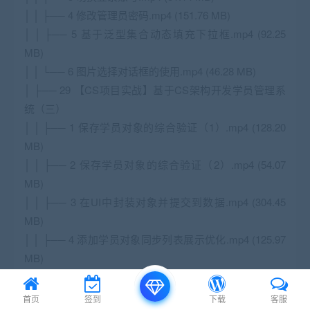
│ │ ├── 4 修改管理员密码.mp4 (151.76 MB)
│ │ ├── 5 基于泛型集合动态填充下拉框.mp4 (92.25
MB)
│ │ └── 6 图片选择对话框的使用.mp4 (46.28 MB)
│ ├── 29 【CS项目实战】基于CS架构开发学员管理系
统（三）
│ │ ├── 1 保存学员对象的综合验证（1）.mp4 (128.20
MB)
│ │ ├── 2 保存学员对象的综合验证（2）.mp4 (54.07
MB)
│ │ ├── 3 在UI中封装对象并提交到数据.mp4 (304.45
MB)
│ │ ├── 4 添加学员对象同步列表展示优化.mp4 (125.97
MB)
│ │ ├── 5 按照班级名称查询学员列表并美化.mp4
(135.77 MB)
首页
签到
下载
客服