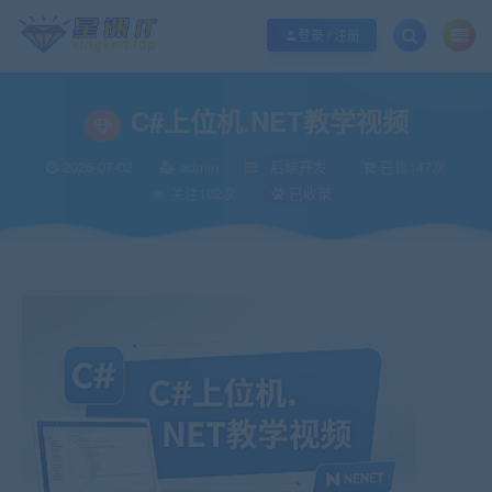
欢迎您光临酷学it，本站秉承服务宗旨 履行“站长”责任，销售只是起点 服务永无
登录 / 注册
C#上位机.NET教学视频
2026-07-02
admin
后端开发
已售147次
关注102次
已收录