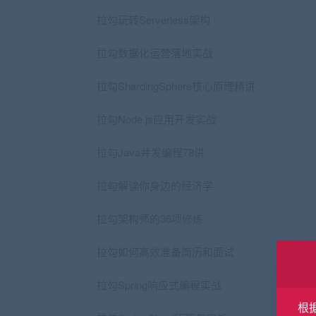
拉勾玩转Serverless架构
拉勾数据化运营落地实战
拉勾ShardingSphere核心原理精讲
拉勾Node.js应用开发实战
拉勾Java并发编程78讲
拉勾解读你身边的经济学
拉勾架构师的36项修炼
拉勾如何高效准备简历和面试
拉勾Spring响应式编程实战
根