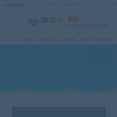
最新公告
欢迎您光临酷学it，本站秉承服务宗旨 履行“站长”责任，销
10年
专注IT行业优质资源论坛共享
首页
前端开发
后端开发
体系课
移动开发
2026-