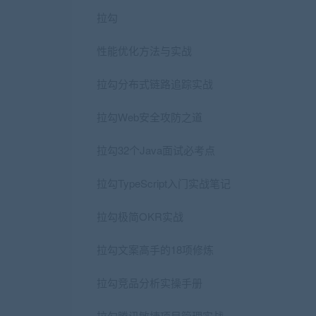
拉勾
性能优化方法与实战
拉勾分布式链路追踪实战
拉勾Web安全攻防之道
拉勾32个Java面试必考点
拉勾TypeScript入门实战笔记
拉勾极简OKR实战
拉勾文案高手的18项修炼
拉勾竞品分析实操手册
拉勾腾讯敏捷项目管理实战