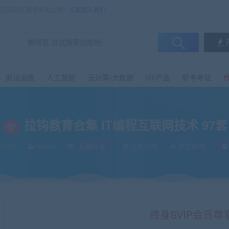
售只是起点 服务永无止境！
立即加入我们
测试运维
人工智能
云计算/大数据
UI/产品
软考考证
拉钩教育合集 IT编程互联网技术 97套
07-02
admin
后端开发
已售78次
关注86次
终身SVIP会员尊