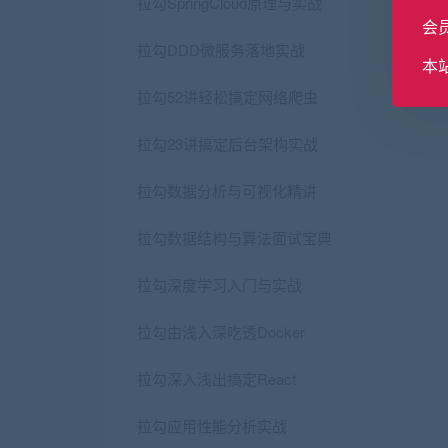
拉勾SpringCloud原理与实战
会
拉勾DDD微服务落地实战
本
拉勾52讲轻松搞定网络爬虫
拉勾23讲搞定后台架构实战
拉勾数据分析与可视化精讲
拉勾数据结构与算法面试宝典
拉勾深度学习入门与实战
拉勾由浅入深吃透Docker
拉勾深入浅出搞定React
拉勾应用性能分析实战