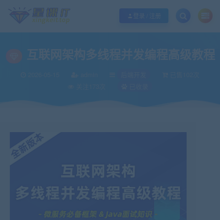
欢迎您光临酷学it，本站秉承服务宗旨 履行“站长”责任，销售只是起点 服务永无
登录 / 注册
互联网架构多线程并发编程高级教程
2026-05-15
admin
后端开发
已售102次
关注173次
已收录