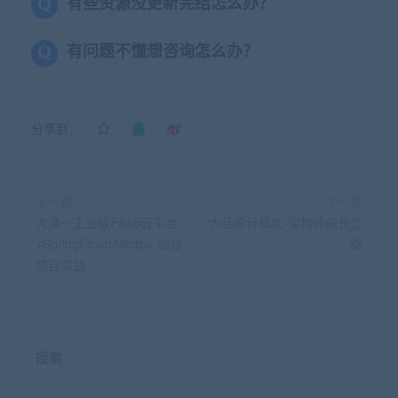
有些资源没更新完结怎么办？
有问题不懂想咨询怎么办？
分享到：
上一篇
下一篇
大课一工业级PaaS云平台
大话设计模式-架构师成长之
+SpringCloudAlibaba 综合
路
项目实战
搜索