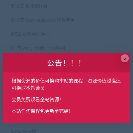
第12节 锁降级详解
第13节 StampedLock原理及使用
第5章 线程间的通信
第1节 wait、notify、notifyAll
×
公告！！！
第2节 等待通知经典模型之生产者消费者
第3节 使用管道流进行通信
根据资源的价值可换购本站的课程，资源价值越高还
可换取本站会员！
第4节 Thread.join通信及其源码浅析
会员免费观看全站资源！
第5节 ThreadLocal的使用
本站任何课程包更新至完结！
第6节 Condition的使用
第6章 原子类