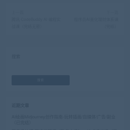
上一篇
下一篇
腾讯 CodeBuddy AI 编程实
程序员AI量化理财体系课
战课（完结无密）
（完结）
搜索
搜索
近期文章
AI绘画Midjourney创作指南-玩转插画/自媒体/广告/副业
（已完结）