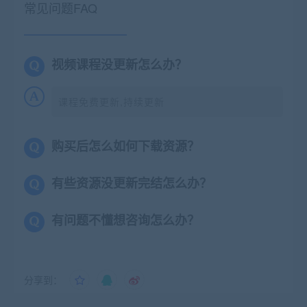
常见问题FAQ
视频课程没更新怎么办？
课程免费更新,持续更新
购买后怎么如何下载资源？
有些资源没更新完结怎么办？
有问题不懂想咨询怎么办？
分享到：