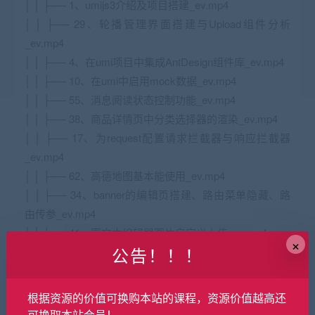
│ │ ├── 1、umijs3介绍及项目搭建_ev.mp4
│ │ ├── 29、轮播管理界面搭建与Upload组件分析
_ev.mp4
│ │ ├── 4、在umi项目中集成AntDesign组件库_ev.mp4
│ │ ├── 10、在umi中启用mock数据_ev.mp4
│ │ ├── 55、消息阅读状态控制功能_ev.mp4
│ │ ├── 38、商品详情页中分类选择器的渲染_ev.mp4
│ │ ├── 17、为request配置请求拦截器与响应拦截器
_ev.mp4
│ │ ├── 62、高德地图基本能使用_ev.mp4
│ │ ├── 34、banner的编辑页搭建、路由菜单隐藏、路
由传参_ev.mp4
│ │ ├── 41、富文本编辑器图片自定义上传_ev.mp4
×
公告！！！
│ │ ├── 13、使用umi提供的request异步渲染学员列表
_ev.mp4
│ │ ├── 22、处理异步请求的Loading交互及useRequest
根据资源的价值可换购本站的课程，资源价值越高还
介绍_ev.mp4
可换取本站会员！