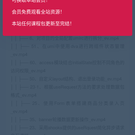
│ │ ├── 37、商品详情数据字段分析_ev.mp4
会员免费观看全站资源！
│ │ ├── 15、mock列表数据删除基本流程_ev.mp4
│ │ ├── 9、子路由配置与子菜单生成_ev.mp4
本站任何课程包更新至完结！
│ │ ├── 19、RestFull风格API介绍及使用_ev.mp4
│ │ ├── 6、对项目的全局配置umirc进行拆分_ev.mp4
│ │ ├── 51、在umi中使用dva进行跨组件状态管理
_ev.mp4
│ │ ├── 60、access模块结合initialState控制不同角色的
访问权限_ev.mp4
│ │ ├── 50、自定义layout结构、退出登录功能_ev.mp4
│ │ ├── 23-1、根据useRequest方法的要求处理数据包
格式_ev.mp4
│ │ ├── 25、使用Form表单搭建商品分类录入页
_ev.mp4
│ │ ├── 35、banner轮播数据更新操作_ev.mp4
│ │ ├── 23、采用ahooks提供的useRquest简化异步请求