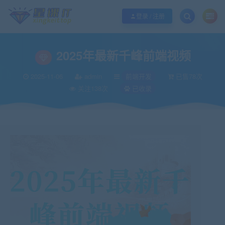
欢迎您光临酷学it，本站秉承服务宗旨 履行“站长”责任，销售只是起点 服务永无
登录 / 注册
2025年最新千峰前端视频
2025-11-06
admin
前端开发
已售78次
关注138次
已收录