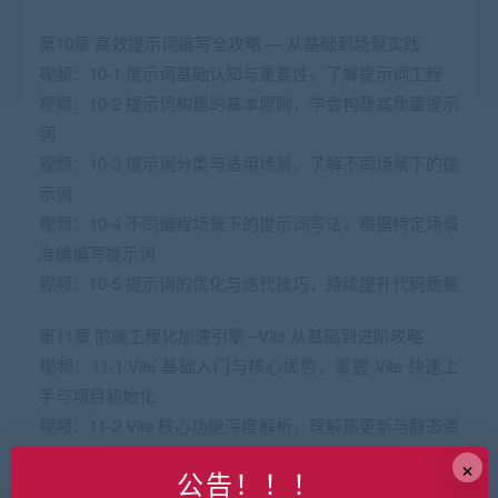
第10章 高效提示词编写全攻略 — 从基础到场景实践
视频：10-1 提示词基础认知与重要性，了解提示词工程
视频：10-2 提示词构建的基本原则，学会构建高质量提示
词
视频：10-3 提示词分类与适用场景，了解不同场景下的提
示词
视频：10-4 不同编程场景下的提示词写法，根据特定场景
准确编写提示词
视频：10-5 提示词的优化与迭代技巧，持续提升代码质量
第11章 前端工程化加速引擎 –Vite 从基础到进阶攻略
视频：11-1 Vite 基础入门与核心优势，掌握 Vite 快速上
手与项目初始化
视频：11-2 Vite 核心功能深度解析，理解热更新与静态资
源管理技巧
×
公告！！！
视频：11-3 Vite 配置文件与基础优化，掌握基础配置与环