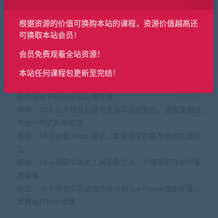
境定制
视频：11-4 Vite 插件系统，掌握插件机制
根据资源的价值可换购本站的课程，资源价值越高还
视频：11-5 Vite 生产环境构建与性能优化，实现代码分包
可换取本站会员！
与体积优化
会员免费观看全站资源！
第12章 AI 多模态全栈项目 — 前端项目架构搭建与配置
本站任何课程包更新至完结！
视频：12-1 Vite 创建 Vue3.5 初始化项目，规划项目目录
结构引入 Element plus 组件库
视频：12-2 公共组件封装与全局样式初始化，提炼复用组
件统一样式开发规范
视频：12-3 封装 axios 请求，实现请求拦截及响应拦截方
法
视频：12-4 项目中高频工具函数封装，方便项目开发中重
复取用
视频：12-5 项目中页面组件拆分和Vue Router路由配置，
掌握组件拆分思路