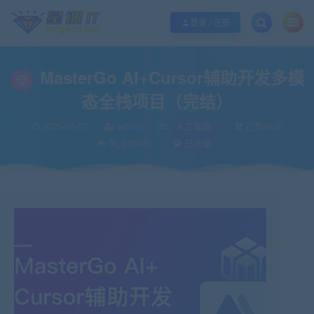
欢迎您光临酷学it，本站秉承服务宗旨 履行“站长”责任，销售只是起点 服务永无
登录 / 注册
MasterGo AI+Cursor辅助开发多模
态全栈项目（完结）
2025-03-07
admin
人工智能
已售48次
关注156次
已收录