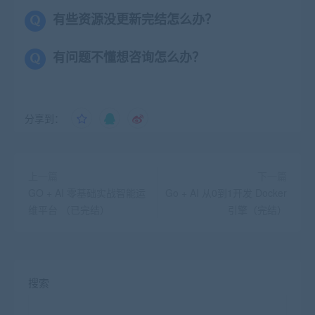
有些资源没更新完结怎么办？
有问题不懂想咨询怎么办？
分享到：
上一篇
下一篇
GO + AI 零基础实战智能运
Go + AI 从0到1开发 Docker
维平台 （已完结）
引擎（完结）
搜索