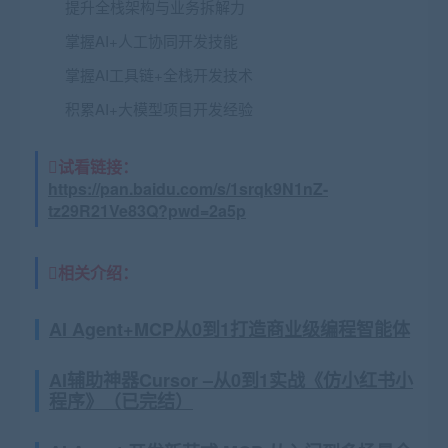
提升全栈架构与业务拆解力
掌握AI+人工协同开发技能
掌握AI工具链+全栈开发技术
积累AI+大模型项目开发经验
试看链接：
https://pan.baidu.com/s/1srqk9N1nZ-
tz29R21Ve83Q?pwd=2a5p
相关介绍：
AI Agent+MCP从0到1打造商业级编程智能体
AI辅助神器Cursor –从0到1实战《仿小红书小
程序》（已完结）