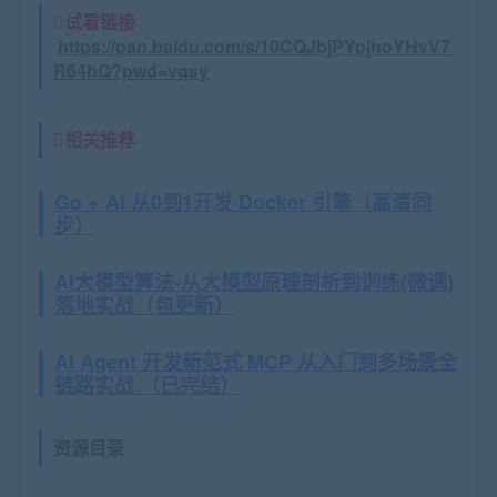
试看链接
https://pan.baidu.com/s/10CQJbjPYpjhoYHvV7
R64hQ?pwd=vqsy
相关推荐
Go + AI 从0到1开发 Docker 引擎（高清同
步）
AI大模型算法-从大模型原理剖析到训练(微调)
落地实战（包更新）
AI Agent 开发新范式 MCP 从入门到多场景全
链路实战 （已完结）
资源目录