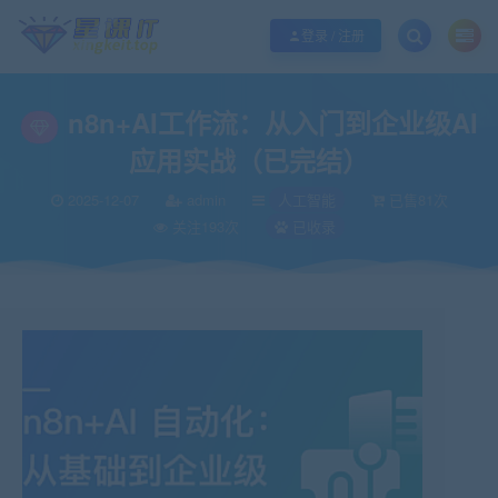
欢迎您光临酷学it，本站秉承服务宗旨 履行“站长”责任，销售只是起点 服务永无
登录 / 注册
n8n+AI工作流：从入门到企业级AI
应用实战（已完结）
2025-12-07
admin
人工智能
已售81次
关注193次
已收录