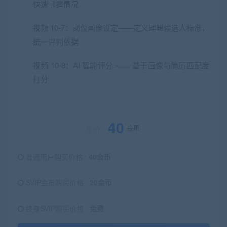
快速掌握情况
视频 10-7：岗位画像设定——定义理想候选人标准，
统一评判依据
视频 10-8：AI 智能评分 —— 基于画像与简历匹配度
打分
40
金币
原价：
普通用户购买价格 :
40金币
SVIP会员购买价格 :
20金币
终身SVIP购买价格 :
免费