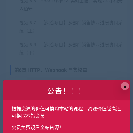
视频 5-6：Error Trigger & 实时上报：实现 24 小时无
人值守
视频 5-7：【综合项目】多部门销售协同进展协同系
统（上）
视频 5-8：【综合项目】多部门销售协同进展协同系
统（下）
第6章 HTTP、Webhook 与鉴权篇
×
视频 6-1：HTTP & REST 入门：GET POST PUT
公告！！！
DELETE
根据资源的价值可换购本站的课程，资源价值越高还
视频 6-2：DeepSeek+n8n：HTTP Request 节点初
可换取本站会员！
探与状态
会员免费观看全站资源！
视频 6-3：Webhook 触发器：让外部事件推你一把