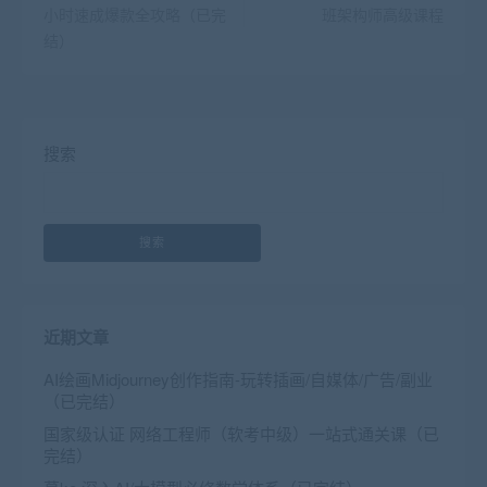
小时速成爆款全攻略（已完
班架构师高级课程
结）
搜索
搜索
近期文章
AI绘画Midjourney创作指南-玩转插画/自媒体/广告/副业
（已完结）
国家级认证 网络工程师（软考中级）一站式通关课（已
完结）