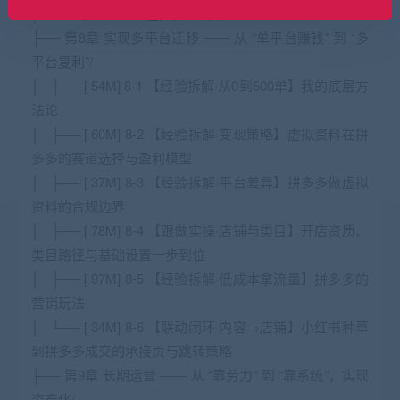
│ └── [ 41M] 7-5 虚拟资料商品上架
├── 第8章 实现多平台迁移 —— 从 “单平台赚钱” 到 “多
平台复利”/
│ ├── [ 54M] 8-1 【经验拆解·从0到500单】我的底层方
法论
│ ├── [ 60M] 8-2 【经验拆解·变现策略】虚拟资料在拼
多多的赛道选择与盈利模型
│ ├── [ 37M] 8-3 【经验拆解·平台差异】拼多多做虚拟
资料的合规边界
│ ├── [ 78M] 8-4 【跟做实操·店铺与类目】开店资质、
类目路径与基础设置一步到位
│ ├── [ 97M] 8-5 【经验拆解·低成本拿流量】拼多多的
营销玩法
│ └── [ 34M] 8-6 【联动闭环·内容→店铺】小红书种草
到拼多多成交的承接页与跳转策略
├── 第9章 长期运营 —— 从 “靠劳力” 到 “靠系统”，实现
资产化/