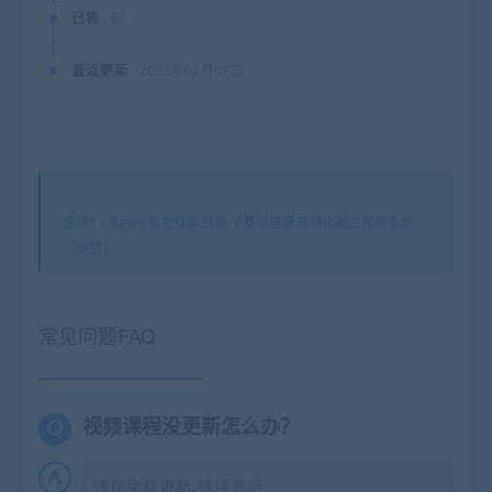
已售
65
最近更新
2026年02月02日
星课it
»
Agent 智能体实战课- 0基础搭建自动化副业提效系统
（完结）
常见问题FAQ
视频课程没更新怎么办？
课程免费更新,持续更新