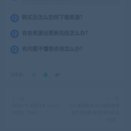
购买后怎么如何下载资源？
有些资源没更新完结怎么办？
有问题不懂想咨询怎么办？
分享到：
上一篇
下一篇
React 19 高薪技术 从入门
AI大模型算法-从大模型原理
到进阶（完结）
剖析到训练(微调)落地实战
（完结）