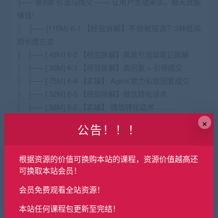
├── 第6章 引流与成交 —— 让用户主动来买，聊天就能
赚钱/
│ ├── [116M] 6-1 【经验拆解】不想被限流？3种低风
险引流方式
│ ├── [ 48M] 6-2 【经验拆解】高效引流型笔记拆解
│ ├── [ 33M] 6-3 【经验拆解】高回复 + 引导成交
│ ├── [ 75M] 6-4 【实操】 Agent 助力私信回复成交
│ ├── [ 52M] 6-5 【经验拆解】微信转化话术
│ ├── [ 56M] 6-6 【实操】 微信转化话术
×
│ ├── [ 33M] 6-7 【经验拆解】朋友圈打造
公告！！！
│ └── [ 49M] 6-8 【经验拆解】工作流发朋友圈
├── 第7章 店铺运营 —— 从开通到商品上架/
根据资源的价值可换购本站的课程，资源价值越高还
│ ├── [ 67M] 7-1 开通虚拟资料产品小红书店铺的流程
可换取本站会员！
│ ├── [ 44M] 7-2 虚拟资料商品上架前的准备：物流模
板，保证金
会员免费观看全站资源！
│ ├── [ 57M] 7-3 虚拟电商选品1，确定赛道
本站任何课程包更新至完结！
│ ├── [ 48M] 7-4 虚拟电商选品2，5个方法确定选品