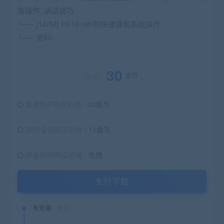
度操作_调试技巧
└── [147M] 10-16 n8n的快捷键和系统操作
└── 资料/
30
金币
原价：
普通用户购买价格 :
30金币
SVIP会员购买价格 :
15金币
终身SVIP购买价格 :
免费
支付下载
有效期
永久