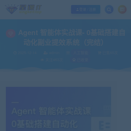
欢迎您光临酷学it，本站秉承服务宗旨 履行“站长”责任，销售只是起点 服务永无
登录 / 注册
Agent 智能体实战课- 0基础搭建自
动化副业提效系统（完结）
2025-12-14
admin
人工智能
已售65次
关注463次
已收录