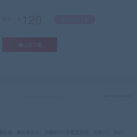
120
售价：￥
SVIP价 8 折
立即下载
有疑问？请点击复制链接咨询！
、编码器、解码器设计、理解BERT等模型架构；掌握VIT、DieT、