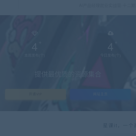
AI产品经理就业实战营-十二期
4
4
本周发布(个)
今日发布(个)
提供最优质的资源集合
开通VIP
网站主页
星课it，一