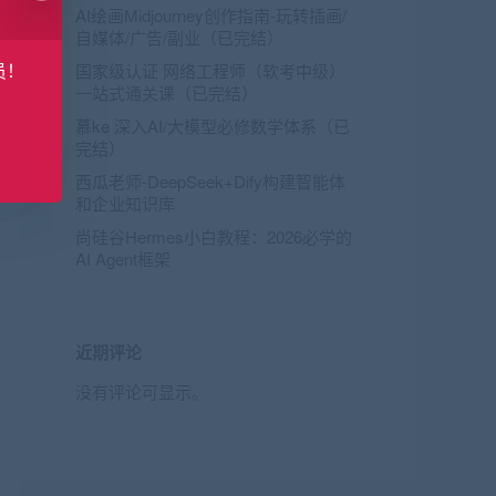
AI绘画Midjourney创作指南-玩转插画/
自媒体/广告/副业（已完结）
员！
国家级认证 网络工程师（软考中级）
一站式通关课（已完结）
慕ke 深入AI/大模型必修数学体系（已
完结）
西瓜老师-DeepSeek+Dify构建智能体
和企业知识库
尚硅谷Hermes小白教程：2026必学的
AI Agent框架
近期评论
没有评论可显示。