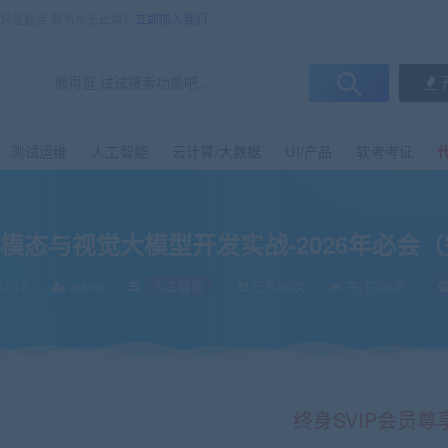
售只是起点 服务永无止境！
立即加入我们
测试运维
人工智能
云计算/大数据
UI/产品
软考考证
模态与视觉大模型开发实战-2026年必会
3-17
admin
人工智能
已售68次
关注306次
终身SVIP会员尊