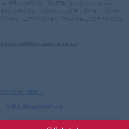
former模型从训练到部署、深入理解CLIP、DINOv2、DINOv3、
基于VLM的图像分类、对象检测、OCR识别、零样本工业异常检
、知识蒸馏等主流VLM开发技术、掌握视觉语言模型与多模态模型
。
SGJ0WEso3rWMBIfp-Uinlw?pwd=5vin
发多模态全栈项目（完结）
AG、多模态到ChatBI系统开发