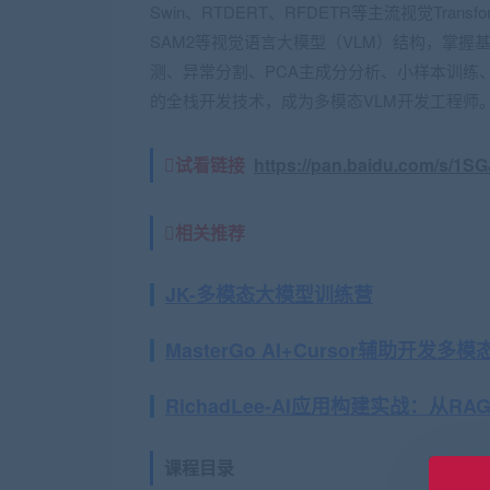
Swin、RTDERT、RFDETR等主流视觉Trans
SAM2等视觉语言大模型（VLM）结构，掌握
测、异常分割、PCA主成分分析、小样本训练
的全栈开发技术，成为多模态VLM开发工程师
试看链接
https://pan.baidu.com/s/1
相关推荐
JK-多模态大模型训练营
MasterGo AI+Cursor辅助开
RichadLee-AI应用构建实战：从R
课程目录