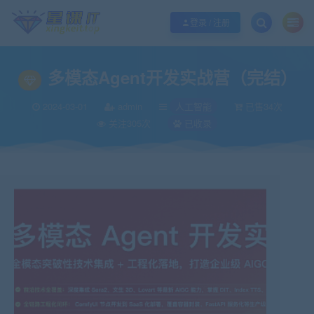
欢迎您光临酷学it，本站秉承服务宗旨 履行“站长”责任，销售只是起点 服务永无
登录 / 注册
多模态Agent开发实战营（完结）
2024-03-01
admin
人工智能
已售34次
关注305次
已收录