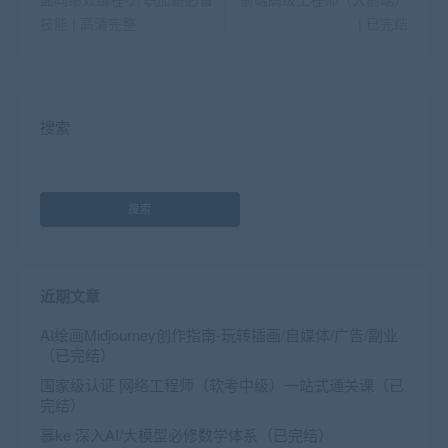
技能 | 高清完整
| 已完结
搜索
搜索
近期文章
AI绘画Midjourney创作指南-玩转插画/自媒体/广告/副业
（已完结）
国家级认证 网络工程师（软考中级）一站式通关课（已
完结）
慕ke 深入AI/大模型必修数学体系（已完结）