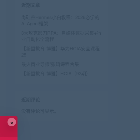
近期文章
尚硅谷Hermes小白教程：2026必学的
AI Agent框架
3天攻克影刀RPA：自媒体数据采集+行
业自动化全流程
【新盟教育-博雅】华为HCIA安全课程
28
最火商业导师”张琦课程合集
【新盟教育-博雅】HCIA（92期）
近期评论
没有评论可显示。
×