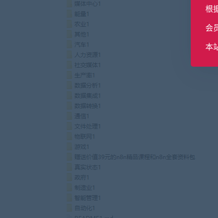
根
会
本