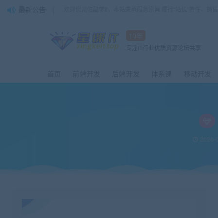
最新公告
欢迎您光临酷学it，本站秉承服务宗旨 履行“站长”责任，销
10年
专注IT行业优质资源论坛共享
首页
前端开发
后端开发
体系课
移动开发
2026-0