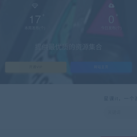
17
0
本周发布(个)
今日发布(个)
提供最优质的资源集合
开通VIP
网站主页
星课it，一