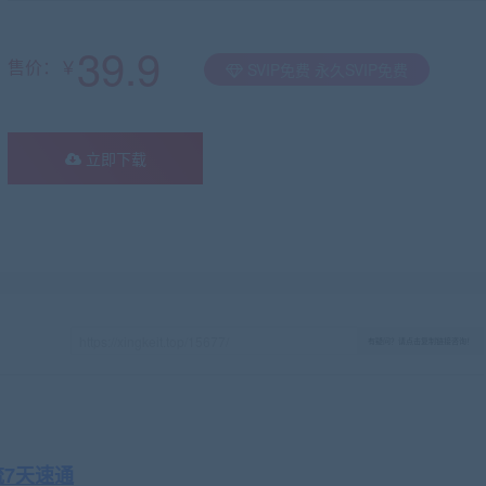
39.9
售价：￥
SVIP免费 永久SVIP免费
立即下载
有疑问？请点击复制链接咨询！
流7天速通