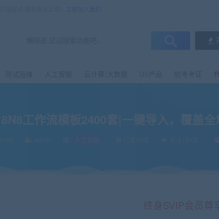
售只是起点 服务永无止境！
立即加入我们
测试运维
人工智能
云计算/大数据
UI/产品
软考考证
8N8工作流模板2400套|一键导入，覆盖全
1-09
admin
人工智能
已售45次
关注184次
终身SVIP会员尊