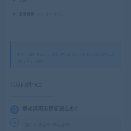
最近更新
2026年07月12日
星课it
»
鹤翔老师pmp项目管理培训认证考试课(直播录播题库送
学时证明)（完结）
常见问题FAQ
视频课程没更新怎么办？
课程免费更新,持续更新