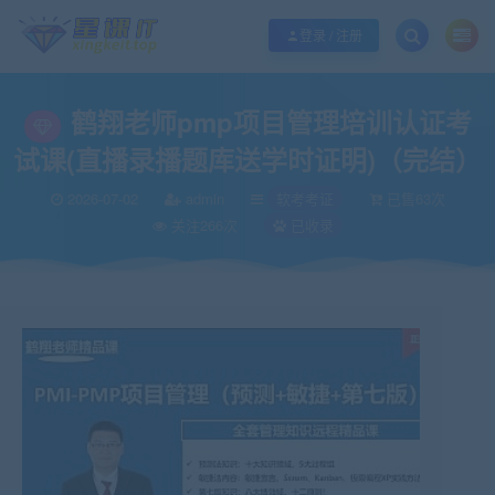
欢迎您光临酷学it，本站秉承服务宗旨 履行“站长”责任，销售只是起点 服务永无
登录 / 注册
鹤翔老师pmp项目管理培训认证考
试课(直播录播题库送学时证明)（完结）
2026-07-02
admin
软考考证
已售63次
关注266次
已收录