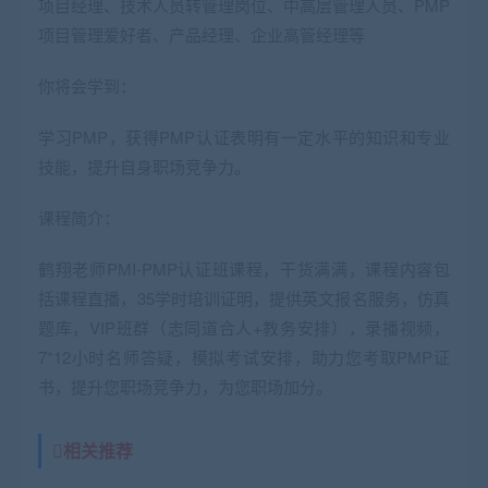
项目经理‌、‌技术人员转管理岗位、中高层管理人员、PMP
项目管理爱好者、产品经理、企业高管经理等
你将会学到：
学习PMP，获得PMP认证表明有一定水平的知识和专业
技能，提升自身职场竞争力。
课程简介：
鹤翔老师PMI-PMP认证班课程，干货满满，课程内容包
括课程直播，35学时培训证明，提供英文报名服务，仿真
题库，VIP班群（志同道合人+教务安排），录播视频，
7*12小时名师答疑，模拟考试安排，助力您考取PMP证
书，提升您职场竞争力，为您职场加分。
相关推荐