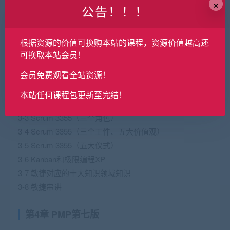
×
公告！！！
2-30 项目采购管理（规划采购管理）
2-31 项目采购管理（实施采购、监督采购）
2-32 五大过程组-十大知识领域全局知识串联
根据资源的价值可换购本站的课程，资源价值越高还
可换取本站会员！
第3章 PMP敏捷法
会员免费观看全站资源！
3-1 敏捷启蒙
本站任何课程包更新至完结！
3-2 敏捷宣言（4大价值观、12原则）
3-3 Scrum 3355（三个角色）
3-4 Scrum 3355（三个工件、五大价值观）
3-5 Scrum 3355（五大仪式）
3-6 Kanban和极限编程XP
3-7 敏捷对应的十大知识领域知识
3-8 敏捷串讲
第4章 PMP第七版