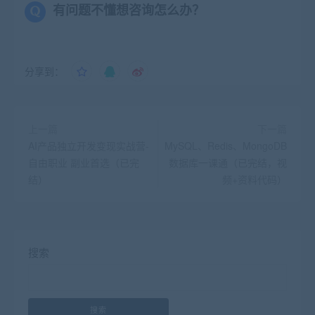
有问题不懂想咨询怎么办？
分享到：
上一篇
下一篇
AI产品独立开发变现实战营-
MySQL、Redis、MongoDB
自由职业 副业首选（已完
数据库一课通（已完结，视
结）
频+资料代码）
搜索
搜索