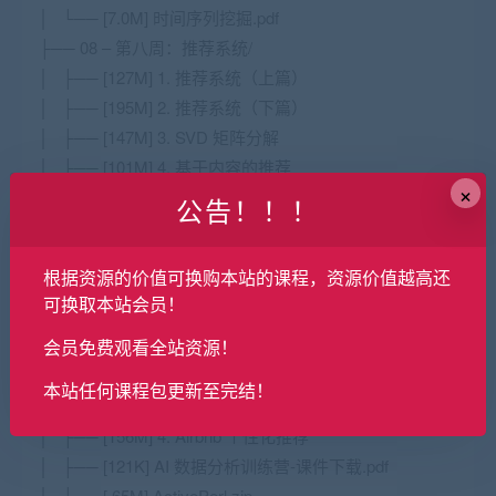
│ └── [7.0M] 时间序列挖掘.pdf
├── 08 – 第八周：推荐系统/
│ ├── [127M] 1. 推荐系统（上篇）
│ ├── [195M] 2. 推荐系统（下篇）
│ ├── [147M] 3. SVD 矩阵分解
│ ├── [101M] 4. 基于内容的推荐
×
│ ├── [127K] AI 数据分析训练营-课件下载.pdf
公告！！！
│ ├── [7.4M] MovieLens.zip
│ ├── [6.4M] 常用推荐算法.pdf
根据资源的价值可换购本站的课程，资源价值越高还
│ └── [6.5M] 推荐系统算法.pdf
可换取本站会员！
├── 09 – 第九周：推荐算法在企业中的应用/
会员免费观看全站资源！
│ ├── [163M] 1. 因子分解机
│ ├── [148M] 2. CTR 预估算法
本站任何课程包更新至完结！
│ ├── [135M] 3. Youtube 推荐系统
│ ├── [156M] 4. Airbnb 个性化推荐
│ ├── [121K] AI 数据分析训练营-课件下载.pdf
│ ├── [ 65M] ActivePerl.zip