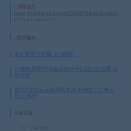
试看链接
https://pan.baidu.com/s/1S9EBYXs6UO23aBqY
Ft15gg?pwd=37r4
相关推荐
商业数据分析师（已完结）
开课吧-数据分析高薪培养计划就业班25期|完
结无秘
数据分析50+高频场景实战 业绩提升立竿见
影|已完结
资源目录
├── 00 – 开营直播/