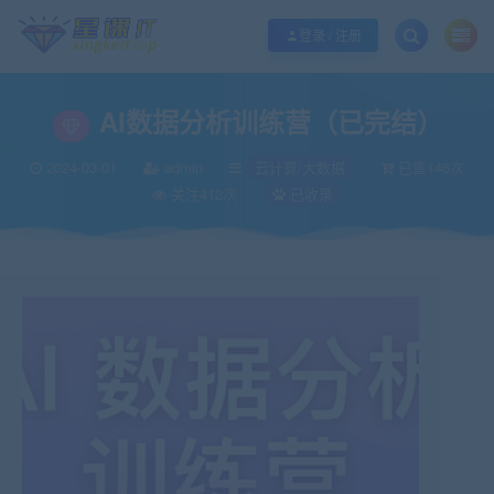
欢迎您光临酷学it，本站秉承服务宗旨 履行“站长”责任，销售只是起点 服务永无
登录 / 注册
AI数据分析训练营（已完结）
2024-03-01
admin
云计算/大数据
已售146次
关注412次
已收录