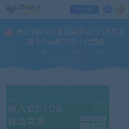
欢迎您光临酷学it，本站秉承服务宗旨 履行“站长”责任，销售只是起点 服务永无
登录 / 注册
嵌入式RTOS就业级项目入门与实战
(基于FreeRTOS) | 已完结
2024-03-03
admin
后端开发
已售72次
关注168次
已收录