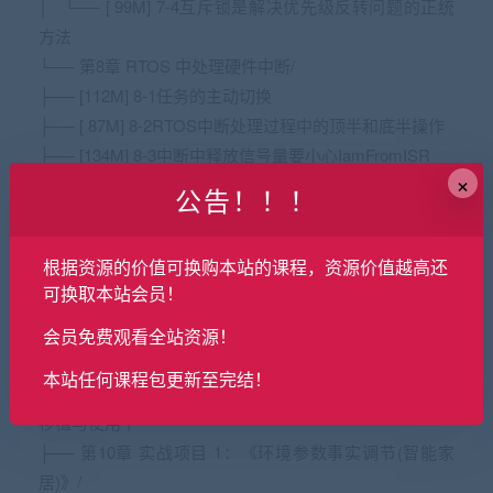
│ └── [ 99M] 7-4互斥锁是解决优先级反转问题的正统
方法
└── 第8章 RTOS 中处理硬件中断/
├── [112M] 8-1任务的主动切换
├── [ 87M] 8-2RTOS中断处理过程中的顶半和底半操作
├── [134M] 8-3中断中释放信号量要小心IamFromISR
×
├── [ 58M] 8-4善用DMA减少中断Shell的雏形出来了上
公告！！！
└── [ 98M] 8-5善用DMA减少中断Shell的雏形出来了下
├── 第9章 实用调试工具：shell与 Elog/
根据资源的价值可换购本站的课程，资源价值越高还
│ ├── [ 87M] 9-1彩色的log打印日志的艺术：EasyLog
可换取本站会员！
移植与使用上
│ ├── [140M] 9-2彩色的log打印日志的艺术：EasyLog
会员免费观看全站资源！
移植与使用中
本站任何课程包更新至完结！
│ └── [ 83M] 9-3彩色的log打印日志的艺术：EasyLog
移植与使用下
├── 第10章 实战项目 1：《环境参数事实调节(智能家
居)》/