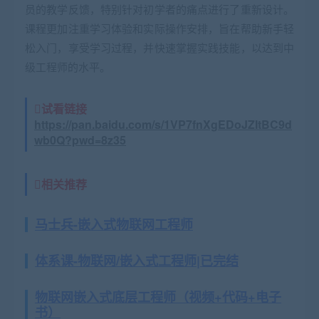
员的教学反馈，特别针对初学者的痛点进行了重新设计。
课程更加注重学习体验和实际操作安排，旨在帮助新手轻
松入门，享受学习过程，并快速掌握实践技能，以达到中
级工程师的水平。
试看链接
https://pan.baidu.com/s/1VP7fnXgEDoJZItBC9d
wb0Q?pwd=8z35
相关推荐
马士兵-嵌入式物联网工程师
体系课-物联网/嵌入式工程师|已完结
物联网嵌入式底层工程师（视频+代码+电子
书）