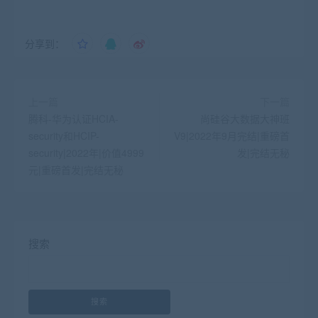
分享到：
上一篇
下一篇
腾科-华为认证HCIA-
尚硅谷大数据大神班
security和HCIP-
V9|2022年9月完结|重磅首
security|2022年|价值4999
发|完结无秘
元|重磅首发|完结无秘
搜索
搜索