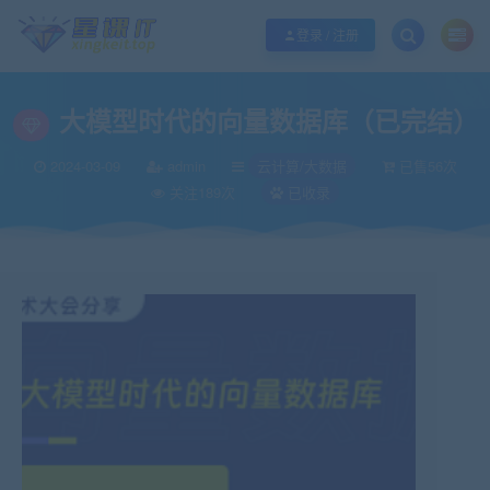
欢迎您光临酷学it，本站秉承服务宗旨 履行“站长”责任，销售只是起点 服务永无
登录 / 注册
大模型时代的向量数据库（已完结）
2024-03-09
admin
云计算/大数据
已售56次
关注189次
已收录