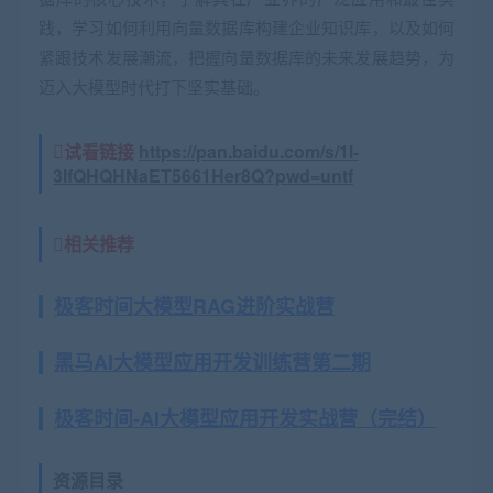
践，学习如何利用向量数据库构建企业知识库，以及如何
紧跟技术发展潮流，把握向量数据库的未来发展趋势，为
迈入大模型时代打下坚实基础。
试看链接
https://pan.baidu.com/s/1l-
3IfQHQHNaET5661Her8Q?pwd=untf
相关推荐
极客时间大模型RAG进阶实战营
黑马AI大模型应用开发训练营第二期
极客时间-AI大模型应用开发实战营（完结）
资源目录