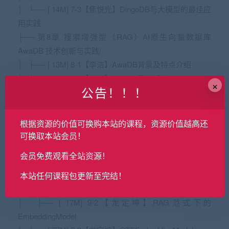
│ └── [ 14M] 7-3【焦悦光】DingoDB与大模型的最佳应
用实践
├── 第8章 搜索增强型（RAG）AI原生向量数据库
AwaDB 技术创新与实践/
│ ├── [ 13M] 8-1【李洁】AwaDB背景及特点介绍
│ ├── [2.6M] 8-2【李洁】AwaDB整体架构
×
公告！！！
│ ├── [ 15M] 8-3【李洁】AwaDB核心能力介绍
│ ├── [9.4M] 8-4【李洁】AwaDB技术创新点
│ ├── [1.6M] 8-5【李洁】AwaDB实操指南
根据资源的价值可换购本站的课程，资源价值越高还
│ ├── [1.5M] 8-6【李洁】结合RAG的最新实践
可换取本站会员！
│ └── [ 26M] 8-7【李洁】QA
会员免费观看全站资源！
├── 第9章 GTE：预训练语言模型驱动的文本
Embedding/
本站任何课程包更新至完结！
│ ├── [ 15M] 9-1【龙定坤】Embedding模型背景介绍
│ ├── [ 17M] 9-2【龙定坤】RAG范式下的
EmbeddingModel