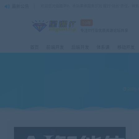
最新公告
欢迎您光临酷学it，本站秉承服务宗旨 履行“站长”责任，销
10年
专注IT行业优质资源论坛共享
首页
前端开发
后端开发
体系课
移动开发
2025-1