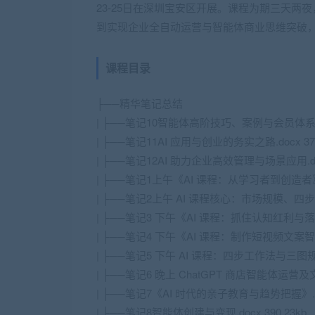
23-25日在深圳宝安区开展。课程为期三天两
到实现企业全自动运营与智能体商业思维突破
课程目录
├──精华笔记总结
| ├──笔记10智能体高阶技巧、案例与会员体系全解析
| ├──笔记11AI 应用与创业的务实之路.docx 374
| ├──笔记12AI 助力企业高效管理与场景应用.docx
| ├──笔记1上午《AI 课程：从学习者到创造者》.do
| ├──笔记2上午 AI 课程核心：市场规模、四步工作
| ├──笔记3 下午《AI 课程：抓住认知红利与落地逻辑
| ├──笔记4 下午《AI 课程：制作短视频文案智能体》
| ├──笔记5 下午 AI 课程：四步工作法与三图规划
| ├──笔记6 晚上 ChatGPT 商店智能体运营及文
| ├──笔记7《AI 时代的亲子教育与趋势把握》.doc
| ├──笔记8智能体创建与变现.docx 390.23kb