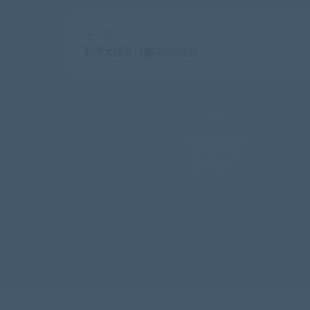
上一篇
知乎大模型15期|2025完结
2017
资源总数(个)