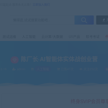
售只是起点 服务永无止境！
立即加入我们
测试运维
人工智能
云计算/大数据
UI/产品
软考考证
陈厂长·AI智能体实体战创业营
2-16
admin
人工智能
已售47次
关注232次
终身SVIP会员尊