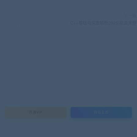
下一篇
C++基础与深度解析2025|高清完整
4
4
本周发布(个)
今日发布(个)
提供最优质的资源集合
开通VIP
网站主页