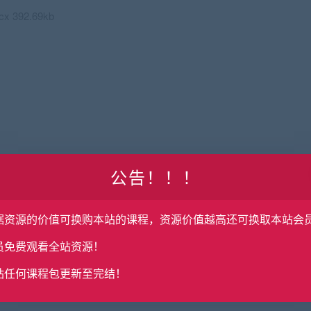
392.69kb
09kb
公告！！！
7kb
 33.45kb
据资源的价值可换购本站的课程，资源价值越高还可换取本站会
 59.23kb
.40kb
员免费观看全站资源！
 27.38kb
站任何课程包更新至完结！