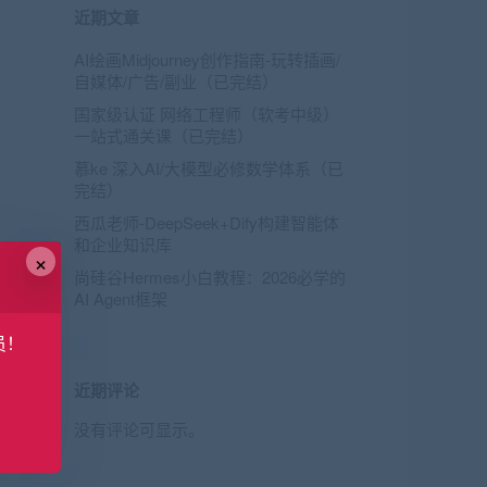
近期文章
AI绘画Midjourney创作指南-玩转插画/
自媒体/广告/副业（已完结）
国家级认证 网络工程师（软考中级）
一站式通关课（已完结）
慕ke 深入AI/大模型必修数学体系（已
完结）
西瓜老师-DeepSeek+Dify构建智能体
和企业知识库
×
尚硅谷Hermes小白教程：2026必学的
AI Agent框架
员！
近期评论
没有评论可显示。