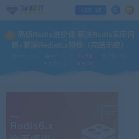
欢迎您光临酷学it，本站秉承服务宗旨 履行“站长”责任，销售只是起点 服务永无
登录 / 注册
高级Redis进阶课 解决Redis实际问
题+掌握Redis6.x特性（完结无密）
2025-12-09
admin
测试运维
已售158次
关注124次
已收录