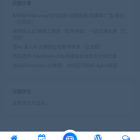
近期文章
AI绘画Midjourney创作指南-玩转插画/自媒体/广告/副业
（已完结）
国家级认证 网络工程师（软考中级）一站式通关课（已
完结）
慕ke 深入AI/大模型必修数学体系（已完结）
西瓜老师-DeepSeek+Dify构建智能体和企业知识库
尚硅谷Hermes小白教程：2026必学的AI Agent框架
近期评论
没有评论可显示。
© 2016 Theme by