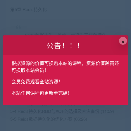
第5章 Redis持久化
Redis数据丢失、抖动、污染？来理解持久
×
公告！！！
化方案的原理以及各自优缺点吧！实操
Redis容灾备份的方法，进一步改造项目，
确保数据安全
根据资源的价值可换购本站的课程，资源价值越高还
可换取本站会员！
会员免费观看全站资源！
5-1 Redis数据持久化导读 (04:45)
本站任何课程包更新至完结！
5-2 Redis的RDB持久化详细讲解 (21:07)
5-3 Redis的AOF持久化详细讲解 (14:38)
5-4 Redis持久化RBD与AOF的选择及容灾备份 (11:59)
5-5 Reids数据持久化的优化方案 (06:26)