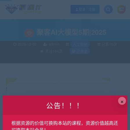
欢迎您光临酷学it，本站秉承服务宗旨 履行“站长”责任，销售只是起点 服务永无
登录 / 注册
聚客AI大模型5期|2025
2025-12-02
admin
人工智能
已售70次
关注164次
已收录
×
公告！！！
根据资源的价值可换购本站的课程，资源价值越高还
可换取本站会员！