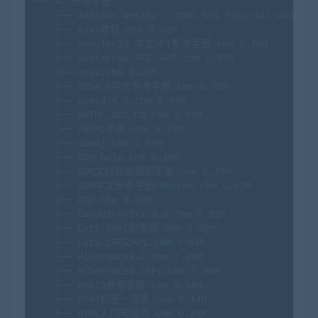
└──
4
.
开发手册
├──
Addison
Wesley
-
JDBC
API
Tutorial
and
Ref
├──
ajax教程.chm
0.
02M
├──
AngularJS
中文API参考手册.chm
0.
70M
├──
Bootstrap-中文-API.chm
2.
35M
├──
css2.chm
0.
25M
├──
CSS4.0中文参考手册.chm
0.
75M
├──
cssv3.4.0.chm
0.
64M
├──
DHTML_DOC_CN.chm
3.
83M
├──
DHTML手册.chm
3.
83M
├──
dom4j.chm
1.
35M
├──
DOM_help.chm
0.
18M
├──
DOM文档对象模型手册.chm
0.
18M
├──
DOM中文参考手册CHM·chm.chm
0.
11M
├──
DTD.chm
0.
03M
├──
EasyUI-API+1.3.2.chm
0.
31M
├──
Ext2.2API中文版.CHM
2.
92M
├──
Ext3.2中文API.CHM
7.
83M
├──
Hibernate3.2.chm
7.
08M
├──
Hibernate3.2API.chm
7.
08M
├──
html5参考手册.chm
0.
10M
├──
Html标签一览表.chm
0.
14M
├──
HTML入门与提高.CHM
0.
26M