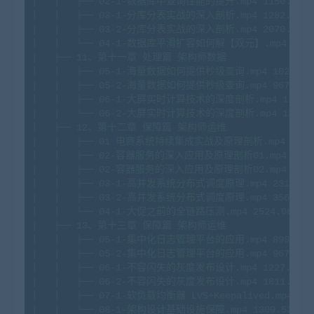
│
│
├──
02
-1
-数据库中查询性能的提升.mp4
1150.
26M
│
│
├──
03
-1
-分库分表实战的深入剖析.mp4
1282.
30M
│
│
├──
03
-2
-分库分表实战的深入剖析.mp4
2070.
61M
│
│
└──
04
-1
-数据库平滑扩容如何解【双元】.mp4
136
│
├──
11
、第十一章
处理篇
架构师数据
│
│
├──
05
-1
-海量数据如何提供秒级查询.mp4
1020.
25
│
│
├──
05
-2
-海量数据如何提供秒级查询.mp4
967.
69M
│
│
├──
06
-1
-大屏实时计算技术的深度剖析.mp4
1783.
│
│
└──
06
-2
-大屏实时计算技术的深度剖析.mp4
1859.
│
├──
12
、第十二章
保障篇
架构师运维
│
│
├──
01
电商系统持续集成实战及原理剖析.mp4
1807
│
│
├──
02
-容器服务的深入应用及原理剖析01.mp4
164
│
│
├──
02
-容器服务的深入应用及原理剖析02.mp4
183
│
│
├──
03
-1
-高并发系统分布式调度原理.mp4
2318.
28
│
│
├──
03
-2
-高并发系统分布式调度原理.mp4
3562.
99
│
│
└──
04
-1
-大促之前的全链路压测.mp4
2524.
06M
│
├──
13
、第十三章
保障篇
架构师运维
│
│
├──
05
-1
-集中化日志管理平台的应用.mp4
898.
75M
│
│
├──
05
-2
-集中化日志管理平台的应用.mp4
967.
46M
│
│
├──
06
-1
-不容闪失的灰度发布设计.mp4
1227.
31M
│
│
├──
06
-2
-不容闪失的灰度发布设计.mp4
1811.
92M
│
│
├──
07
-1
-软负载均衡器
LVS+Keepalived.mp4
18
│
│
└──
08
-1
-架构设计基础设施保障.mp4
1309.
53M