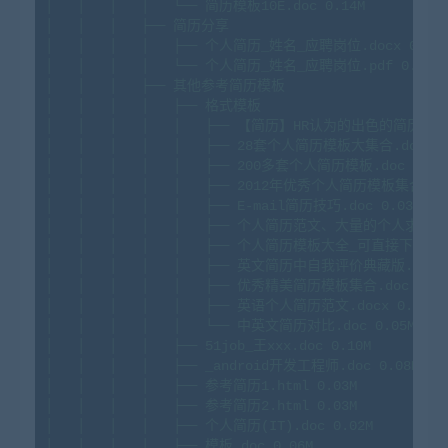
│
│
│
│
└──
简历模板10E.doc
0.
14M
│
│
│
├──
简历分享
│
│
│
│
├──
个人简历_姓名_应聘岗位.docx
0.
09
│
│
│
│
└──
个人简历_姓名_应聘岗位.pdf
0.
33M
│
│
│
├──
其他参考简历模板
│
│
│
│
├──
格式模板
│
│
│
│
│
├──
【简历】HR认为的出色的简历.pd
│
│
│
│
│
├──
28
套个人简历模板大集合.doc
0
│
│
│
│
│
├──
200
多套个人简历模板.doc
0.
52
│
│
│
│
│
├──
2012
年优秀个人简历模板集合.do
│
│
│
│
│
├──
E-mail简历技巧.doc
0.
03M
│
│
│
│
│
├──
个人简历范文、大量的个人求职信
│
│
│
│
│
├──
个人简历模板大全_可直接下载使用(w
│
│
│
│
│
├──
英文简历中自我评价典藏版.doc
│
│
│
│
│
├──
优秀精美简历模板集合.doc
5.
7
│
│
│
│
│
├──
英语个人简历范文.docx
0.
01M
│
│
│
│
│
└──
中英文简历对比.doc
0.
05M
│
│
│
│
├──
51job_王xxx.doc
0.
10M
│
│
│
│
├──
_android开发工程师.doc
0.
08M
│
│
│
│
├──
参考简历1.html
0.
03M
│
│
│
│
├──
参考简历2.html
0.
03M
│
│
│
│
├──
个人简历(IT).doc
0.
02M
│
│
│
│
├──
模板.doc
0.
06M