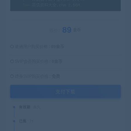
└──
英语资料大全.chm
2.
56M
89
金币
原价：
普通用户购买价格 :
89金币
SVIP会员购买价格 :
0金币
终身SVIP购买价格 :
免费
支付下载
有效期
永久
已售
71