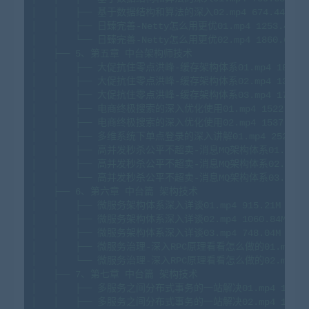
│
│
├──
基于数据结构和算法的深入02.mp4
674.
44M
│
│
├──
日臻完善-Netty怎么用更优01.mp4
1253.
48M
│
│
└──
日臻完善-Netty怎么用更优02.mp4
1860.
65M
│
├──
5
、第五章
中台架构师技术
│
│
├──
大促抗住零点洪峰-缓存架构体系01.mp4
1837.
│
│
├──
大促抗住零点洪峰-缓存架构体系02.mp4
1388.
│
│
├──
大促抗住零点洪峰-缓存架构体系03.mp4
1760.
│
│
├──
电商终极搜索的深入优化使用01.mp4
1522.
24M
│
│
├──
电商终极搜索的深入优化使用02.mp4
1537.
82M
│
│
├──
多维系统下单点登录的深入讲解01.mp4
2521.
2
│
│
├──
高并发秒杀公平不超卖-消息MQ架构体系01.mp4
│
│
├──
高并发秒杀公平不超卖-消息MQ架构体系02.mp4
│
│
└──
高并发秒杀公平不超卖-消息MQ架构体系03.mp4
│
├──
6
、第六章
中台篇
架构技术
│
│
├──
微服务架构体系深入详谈01.mp4
915.
21M
│
│
├──
微服务架构体系深入详谈02.mp4
1060.
84M
│
│
├──
微服务架构体系深入详谈03.mp4
748.
04M
│
│
├──
微服务治理-深入RPC原理看看怎么做的01.mp4
1
│
│
└──
微服务治理-深入RPC原理看看怎么做的02.mp4
2
│
├──
7
、第七章
中台篇
架构技术
│
│
├──
多服务之间分布式事务的一站解决01.mp4
1007.
│
│
├──
多服务之间分布式事务的一站解决02.mp4
1189.