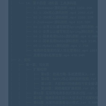
│
└──
14
、第十四章
进阶篇
工具源码篇
│
├──
1
-Zookeeper源码剖析.mp4
1358.
25M
│
├──
02
-1
-JDK核心源码剖析.mp4
2063.
61M
│
├──
02
-2
-JDK核心源码剖析.mp4
2388.
22M
│
├──
2
-Zookeeper源码剖析.mp4
616.
50M
│
├──
03
-1
-业界公认编写规范Spring源码剖析.mp4
3
│
├──
03
-2
-业界公认编写规范Spring源码剖析.mp4
1
│
├──
04
-1
-简单易用Dubbo源码剖析.mp4
0.
00M
│
├──
04
-2
-简单易用Dubbo源码剖析.mp4
1136.
00M
│
├──
05
-1
-MyBatis源码剖析.mp4
2.
75M
│
├──
电商终极搜索的深入优化使用02.mp4
1557.
19M
│
└──
直播答疑&拓展加餐.mp4
478.
94M
├──
2
.
资料
│
├──
第一篇：优化篇
│
│
├──
扩展视频
│
│
│
├──
第8章：助画方略-系统建模深入.rar
42.
9
│
│
│
├──
第9章：Netty核心源码剖析视频.rar
182.
│
│
│
├──
第10章：大促期间网络编程与安全解读.zip
│
│
│
└──
第10章：网络编程扩展视频.rar
85.
96M
│
│
├──
第01章
互联网电商系统的演进过程.rar
2.
51M
│
│
├──
第2章：电商系统在双11大促活动下的架构体系.p
│
│
├──
第03章
从架构层面看设计模式.rar
5.
68M