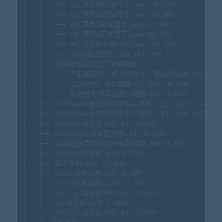
│
│
├──
01_项目简历编写上.wmv
78.
47M
│
│
├──
02_项目简历编写下.wmv
79.
98M
│
│
├──
03_项目1面试题上.wmv
97.
84M
│
│
├──
04_项目1面试题下.wmv
34.
32M
│
│
├──
05_最后的礼物idea.wmv
65.
72M
│
│
└──
java面试题库.zip
181.
72M
│
├──
面试突击以及大厂求职解密
│
│
├──
产业智能化、能力碎片化、就业敏捷化.pdf
1.
5
│
│
├──
互联网大厂求职解密(1).pptx
6.
40M
│
│
└──
数据结构与算法面试突击.pdf
4.
90M
│
├──
115
个Java面试题和答案——终极（上）.pdf
0.
46M
│
├──
115
个Java面试题和答案——终极（下）.pdf
0.
50M
│
├──
Android面试题大全.pdf
0.
52M
│
├──
Hibernate面试题分析.pdf
0.
53M
│
├──
Java程序员的10道XML面试题.pdf
0.
35M
│
├──
JavaWeb面试题.pdf
0.
76M
│
├──
面试宝典.zip
12.
04M
│
├──
plsql经典试题.pdf
0.
49M
│
├──
plsql经典试题2.pdf
0.
48M
│
├──
Spring
面试题分析.pdf
0.
52M
│
├──
sql面试题.pdf
0.
60M
│
└──
Struts2面试题分析.pdf
0.
52M