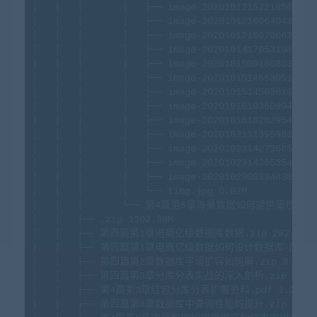
│
│
│
│
├──
image-20201012152218564.pn
│
│
│
│
├──
image-20201012160640430.pn
│
│
│
│
├──
image-20201012160706624.pn
│
│
│
│
├──
image-20201014170531983.pn
│
│
│
│
├──
image-20201015091808330.pn
│
│
│
│
├──
image-20201015145530518.pn
│
│
│
│
├──
image-20201015145636169.pn
│
│
│
│
├──
image-20201016103609943.pn
│
│
│
│
├──
image-20201016162829541.pn
│
│
│
│
├──
image-20201021113959889.pn
│
│
│
│
├──
image-20201023142736651.pn
│
│
│
│
├──
image-20201023143653543.pn
│
│
│
│
├──
image-20201029093344382.pn
│
│
│
│
└──
timg.jpg
0.
02M
│
│
│
└──
第4篇第5章海量数据如何提供毫秒级查询
│
│
├──
.zip
1302.
38M
│
│
├──
第四篇第1章电商亿级数据库数据.zip
282.
49M
│
│
├──
第四篇第1章电商亿级数据如何设计数据库-原理实战
│
│
├──
第四篇第2章数据库平滑扩容如何解.zip
3.
03M
│
│
├──
第四篇第3章分库分表实战的深入剖析.zip
66.
8
│
│
├──
第4篇第3章红包分库分表扩展资料.pdf
1.
28M
│
│
├──
第四篇第4章数据库中查询性能的提升.zip
5.
53