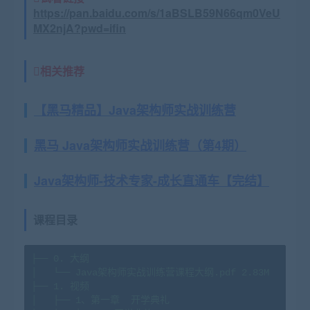
https://pan.baidu.com/s/1aBSLB59N66qm0VeU
MX2njA?pwd=ifin
相关推荐
【黑马精品】Java架构师实战训练营
黑马 Java架构师实战训练营（第4期）
Java架构师-技术专家-成长直通车【完结】
课程目录
├──
0
.
大纲
│
└──
Java架构师实战训练营课程大纲.pdf
2.
83M
├──
1
.
视频
│
├──
1
、第一章
开学典礼