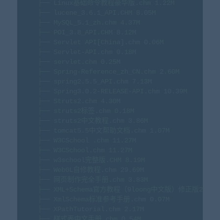
├──
Linux基础命令教程豪华版.chm
1.
22M
├──
lucene_3.6.1_API.CHM
8.
05M
├──
MySQL_5.1_zh.chm
4.
37M
├──
POI_3.8_API.CHM
8.
12M
├──
Servlet
API[China].chm
0.
06M
├──
Servlet-API.chm
0.
18M
├──
servlet.chm
0.
25M
├──
Spring-Reference_zh_CN.chm
2.
60M
├──
spring2.5.5_API.chm
7.
13M
├──
Spring3.0.2-RELEASE-API.chm
10.
39M
├──
Struts2.chm
4.
30M
├──
struts2标签.chm
0.
18M
├──
struts2中文教程.chm
3.
86M
├──
tomcat5.5中文帮助文档.chm
1.
07M
├──
W3CSchool
.chm
11.
27M
├──
W3CSchool.chm
11.
27M
├──
w3school完整版.CHM
8.
19M
├──
WebGL自修教程.chm
29.
69M
├──
网页制作完全手册.chm
3.
83M
├──
XML+Schema官方教程（9loong中文版）修正版2009.0
├──
XmlSchema标准参考手册.chm
0.
07M
├──
XPathTutorial.chm
2.
17M
├──
样式表中文手册.chm
0.
54M