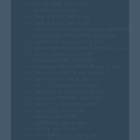
├──
html语法教程.chm
0.
12M
├──
HTTP1.1.chm
0.
31M
├──
J2EE_1.5_API.CHM
4.
62M
├──
J2EE_1.6_API.chm
7.
94M
├──
Java+EE+6+API+Specifications.CHM
5.
65M
├──
java_ee_api_中英文对照版.chm
6.
61M
├──
JavaEE_API_5[1].0.chm
5.
04M
├──
JavaScript
Professional
Projects.chm
4.
88M
├──
JavaScript20.chm
11.
96M
├──
JavaScript手册.chm
0.
51M
├──
JavaScript语言中文参考手册.chm
0.
39M
├──
JavaScript中文手册.CHM
0.
53M
├──
jBPM
4.4
API.chm
0.
27M
├──
jdk
1.
7_api_doc.CHM
21.
91M
├──
JDK_API_1_6_zh_CN.CHM
35.
21M
├──
jquery1.7
中文手册.chm
0.
29M
├──
JQuery_1.4_API.CHM
0.
48M
├──
jQuery文档.chm
0.
20M
├──
JSP
API.chm
0.
28M
├──
Jsp帮助文档.chm
0.
89M
├──
JSP语法.chm
0.
04M
├──
Linux常用命令大全.chm
0.
36M