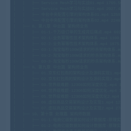
│
│
├──
Service
Mesh学习与实战01.mp4
1705.
50M
│
│
├──
Service
Mesh学习与实战02.mp4
2027.
48M
│
│
├──
中台中央配置引擎的架构体系01.mp4
1259.
82M
│
│
└──
中台中央配置引擎的架构体系02.mp4
2248.
42M
│
├──
8
、第八章
中台篇
架构师业务
│
│
├──
01
-1
-千万级订单的生成背后痛点.mp4
692.
00M
│
│
├──
02
-1
-业务幂等性技术架构体系.mp4
1100.
19M
│
│
├──
02
-2
-业务幂等性技术架构体系.mp4
1875.
61M
│
│
├──
03
-1
-淘宝每秒100W请求的秒杀架构体系.mp4
1
│
│
├──
03
-2
-淘宝每秒100W请求的秒杀架构体系.mp4
1
│
│
└──
03
-3
-淘宝每秒100W请求的秒杀架构体系.mp4
1
│
├──
9
、第九章
中台篇
架构师业务
│
│
├──
01
.京东红包雨的架构设计及源码实现1.mp4
888
│
│
├──
02
.京东红包雨的架构设计及源码实现2.mp4
115
│
│
├──
03
.世界级难题-12306如何深度优化.mp4
1175.
│
│
├──
04
.世界级难题-12306如何深度优化.mp4
1515.
│
│
├──
05
.世界级难题-12306如何深度优化2.mp4
1629
│
│
├──
06
.虚拟商品交易架构设计及实现1.mp4
1221.
7
│
│
└──
07
.虚拟商品交易架构设计及实现2.mp4
2761.
8
│
├──
10
、第十章
处理篇
架构师数据
│
│
├──
01
-1
-电商亿级数据如何设计数据库-原理实战.mp
│
│
├──
01
-2
-电商亿级数据如何设计数据库-原理实战.mp