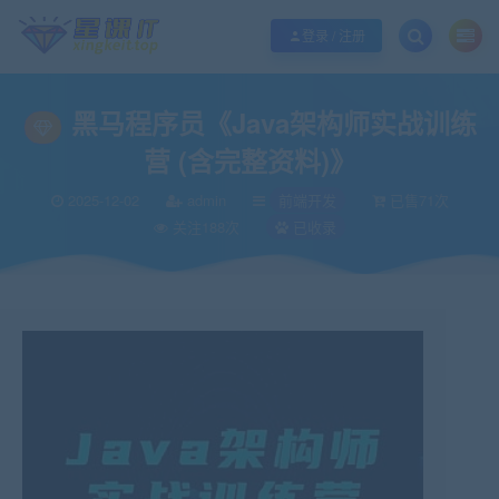
欢迎您光临酷学it，本站秉承服务宗旨 履行“站长”责任，销售只是起点 服务永无
登录 / 注册
黑马程序员《Java架构师实战训练
营 (含完整资料)》
2025-12-02
admin
前端开发
已售71次
关注188次
已收录