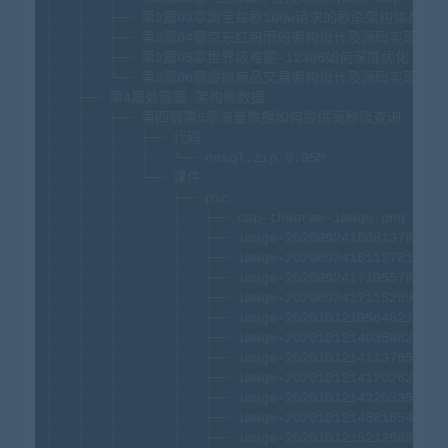
│
│
├──
第3篇03章淘宝每秒100w请求的秒杀架构体系.ra
│
│
├──
第3篇04章京东红包雨的架构设计及源码实现.ra
│
│
├──
第3篇05章世界级难题-12306如何深度优化.rar
│
│
└──
第3篇06章虚拟商品交易架构设计及源码实现.ra
│
├──
第4篇处理篇
架构师数据
│
│
├──
第四篇第5章海量数据如何提供毫秒级查询
│
│
│
├──
代码
│
│
│
│
└──
nosql.zip
0.
05M
│
│
│
└──
课件
│
│
│
├──
pic
│
│
│
│
├──
cap-theoram-image.png
0.
05
│
│
│
│
├──
image-20200924160813786.pn
│
│
│
│
├──
image-20200924161127817.pn
│
│
│
│
├──
image-20200924171055781.pn
│
│
│
│
├──
image-20200924171152897.pn
│
│
│
│
├──
image-20201012105646216.pn
│
│
│
│
├──
image-20201012140358820.pn
│
│
│
│
├──
image-20201012141137656.pn
│
│
│
│
├──
image-20201012141202622.pn
│
│
│
│
├──
image-20201012142203359.pn
│
│
│
│
├──
image-20201012145816543.pn
│
│
│
│
├──
image-20201012152125806.pn