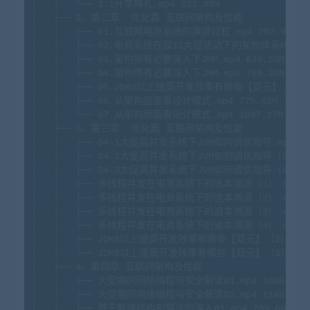
│
│
└──
1.1
开学典礼.mp4
323.
88M
│
├──
2
、第二章
优化篇
互联网架构及性能
│
│
├──
01
.互联网电商系统的演讲过程.mp4
707.
94M
│
│
├──
02
.电商系统在双11大促活动下的架构体系01.mp
│
│
├──
03
.架构师有必要深入下JMM.mp4
649.
59M
│
│
├──
04
.架构师有必要深入下JMM.mp4
785.
39M
│
│
├──
05.
JDK8以上提高开发效率有哪些【双元】.mp4
│
│
├──
06
.从架构层面看设计模式.mp4
775.
02M
│
│
└──
07
.从架构层面看设计模式.mp4
1097.
27M
│
├──
3
、第三章
优化篇
互联网架构及性能
│
│
├──
04
-1
大促高并发系统下JVM如何调优指导.mp4
1
│
│
├──
04
-2
大促高并发系统下JVM如何调优指导（3）.m
│
│
├──
04
-3
大促高并发系统下JVM如何调优指导（4）.m
│
│
├──
多线程并发在电商系统下的追本溯源（1）.mp4
│
│
├──
多线程并发在电商系统下的追本溯源（2）.mp4
│
│
├──
多线程并发在电商系统下的追本溯源（3）.mp4
│
│
├──
多线程并发在电商系统下的追本溯源（4）.mp4
│
│
├──
JDK8以上提高开发效率有哪些【双元】（2）.mp
│
│
└──
JDK8以上提高开发效率有哪些【双元】（3）.mp
│
├──
4
、第四章
互联网架构及性能
│
│
├──
大促期间网络编程与安全解读01.mp4
1008.
75M
│
│
├──
大促期间网络编程与安全解读02.mp4
1188.
90M
│
│
├──
基于数据结构和算法的深入01.mp4
709.
68M