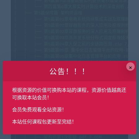
│
│
├──
第4篇第5章海量数据如何提供毫秒级查询讲义.pd
│
│
└──
第四篇第6章大屏实时计算技术的深度剖析.zip
│
├──
第5篇保障篇
架构师运维
│
│
├──
第5篇第01章电商系统持续集成实战及原理剖析.z
│
│
├──
第5篇第02章容器服务的深入应用及原理剖析-扩展
│
│
├──
第5篇第02章容器服务的深入应用及原理剖析.zi
│
│
├──
第5篇第03章高并发系统分布式调度原理技术剖析.
│
│
├──
第5篇第04章大促之前的全链路压测.zip
7.
79M
│
│
├──
第5篇第05章
集中化日志管理平台的应用-扩展资料
│
│
├──
第5篇第05章集中化日志管理平台的应用.zip
12
│
│
├──
第5篇第06章不容闪失的灰度发布设计.zip
400.
×
公告！！！
│
│
├──
第5篇第07章软负载均衡器
LVS+Keepalived
高
│
│
└──
第5篇第08章架构设计基础设施保障.zip
93.
19
│
├──
第6篇进阶篇
工具源码
│
│
├──
第6篇第1章JDK核心源码剖析.zip
493.
07M
根据资源的价值可换购本站的课程，资源价值越高还
│
│
├──
第6篇第2章
业界公认编写规范Spring源码剖析-s
可换取本站会员！
│
│
├──
第6篇第2章业界公认编写规范Spring源码剖析.z
│
│
├──
第6篇第3章Zookeeper源码剖析-代码.zip
131
会员免费观看全站资源！
│
│
├──
第6篇第3章Zookeeper源码剖析.zip
31.
23M
│
│
├──
第6篇第4章
简单易用Dubbo源码剖析.zip
381.
本站任何课程包更新至完结！
│
│
└──
第6篇第5章
MyBatis源码剖析.zip
9.
83M
│
├──
答疑问题文档
│
│
├──
架构师第1次答疑.pdf
3.
05M