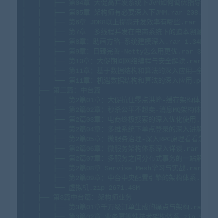
│
│
├──
第04章
大促高并发系统下JVM如何调优指导.rar
│
│
├──
第05章
架构师有必要深入下JMM.rar
208.
34M
│
│
├──
第6章
JDK8以上提高开发效率有哪些.rar
1109
│
│
├──
第7章
多线程并发在电商系统下的追本溯源.ra
│
│
├──
第8章：助画方略—系统建模深入.rar
1.
34M
│
│
├──
第9章：日臻完善-Netty怎么用更优.rar
3.
35M
│
│
├──
第10章：大促期间网络编程与安全解读.rar
28.
│
│
├──
第11章：基于数据结构和算法的深入应用—全.ra
│
│
└──
第11章：机遇数据结构和算法的深入应用.pdf
6
│
├──
第二篇：中台篇
│
│
├──
第2篇01章：大促抗住零点洪峰-缓存架构体系4.0.
│
│
├──
第2篇02章：秒杀公平不超卖-消息MQ架构体系.ra
│
│
├──
第2篇03章：电商终极搜索的深入优化使用.rar
│
│
├──
第2篇04章：多维系统下单点登录的深入讲解.ra
│
│
├──
第2篇05章：微服务治理-深入RPC原理看看怎么做的
│
│
├──
第2篇06章：微服务架构体系深入详谈.rar
44.
8
│
│
├──
第2篇07章：多服务之间分布式事务的一站解决.r
│
│
├──
第2篇08章
Servise
Mesh学习与实战.rar
145
│
│
├──
第2篇09章：中台中央配置引擎的架构体系.rar
│
│
└──
虚拟机.zip
2671.
43M
│
├──
第3篇中台篇：架构师业务
│
│
├──
第3篇01章千万级订单生成的痛点与架构.rar
46
│
│
├──
第3篇02章
业务幂等性技术架构体系.zip
5.
70