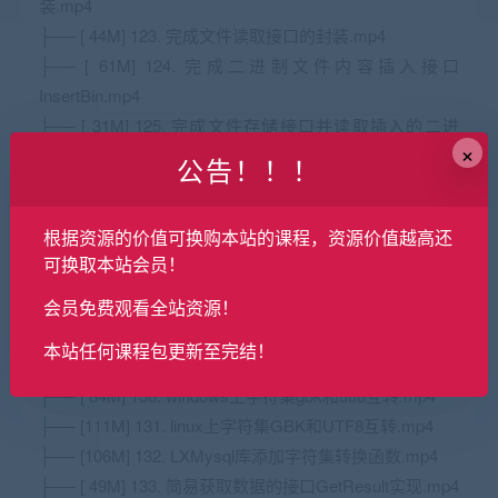
装.mp4
├── [ 44M] 123. 完成文件读取接口的封装.mp4
├── [ 61M] 124. 完成二进制文件内容插入接口
InsertBin.mp4
├── [ 31M] 125. 完成文件存储接口并读取插入的二进
×
制.mp4
公告！！！
├── [ 38M] 126. 完成支持map的Update接口并测试修
改.mp4
根据资源的价值可换购本站的课程，资源价值越高还
├── [ 39M] 127. 完成UpdateBin修改二进制数据逇接
可换取本站会员！
口.mp4
├── [ 20M] 128. 完成LXMysql事务的接口封装.mp4
会员免费观看全站资源！
├── [ 53M] 129. 字符编码类型mysql设置和转换API分
本站任何课程包更新至完结！
析.mp4
├── [ 84M] 130. windows上字符集gbk和utf8互转.mp4
├── [111M] 131. linux上字符集GBK和UTF8互转.mp4
├── [106M] 132. LXMysql库添加字符集转换函数.mp4
├── [ 49M] 133. 简易获取数据的接口GetResult实现.mp4