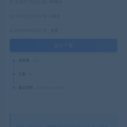
普通用户购买价格 :
59金币
SVIP会员购买价格 :
0金币
终身SVIP购买价格 :
免费
支付下载
有效期
永久
已售
98
最近更新
2025年11月25日
星课it
»
51CTO C++微服务架构及安全云盘项目实训（完结无