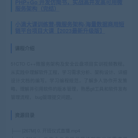
PHP+Go 开发仿简书，实战高并发高可用微
服务架构（完结）
小滴大课训练营-微服务架构-海量数据商用短
链平台项目大课【2023最新升级版】
课程介绍
51CTO C++微服务架构及安全云盘项目实训视频教程。
从实践中理解软件工程，学习需求分析、架构设计、详细
设计文档的编写，学习编程规范，了解多人协作开发策
略，理解并引用软件的版本管理，熟悉git工具和软件发布
管理流程， bug管理提交问题。
资源目录
├── [267M] 0. 开班仪式直播.mp4