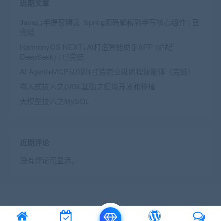
近期文章
Java高手提薪精选–Spring源码解析到手写核心组件 | 已
完结
HarmonyOS NEXT+AI打造智能助手APP (适配
DeepSeek) | 已完结
AI Agent+MCP从0到1打造商业级编程智能体（完结）
嵌入式技术之LVGL基础之模拟开发和移植
大模型技术之MySQL
近期评论
没有评论可显示。
© 2016 Theme by