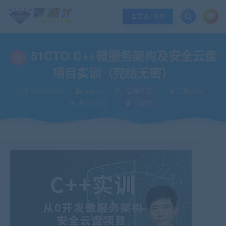
欢迎您光临酷学it，本站秉承服务宗旨 履行“站长”责任，销售只是起点 服务永无
登录 / 注册
51CTO C++微服务架构及安全云盘
项目实训（完结无密）
2023-03-25
admin
后端开发
已售98次
关注129次
已收录