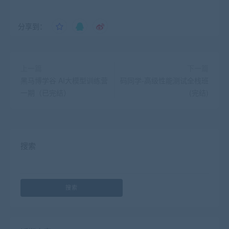
分享到：
上一篇
下一篇
黑马博学谷 AI大模型训练营
码同学-高级性能测试全栈班
一期（已完结）
(完结)
搜索
搜索