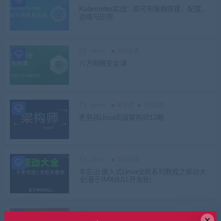
Kubernetes实战：高可用集群搭建，配置，
运维与应用
admin
测试运维
八方网络安全课
admin
体系课
测试运维
老男孩Linux高级架构师13期
admin
测试运维
韦东山-嵌入式Linux全新系列教程之驱动大
全(基于IMX6ULL开发板)
admin
体系课
测试运维
×